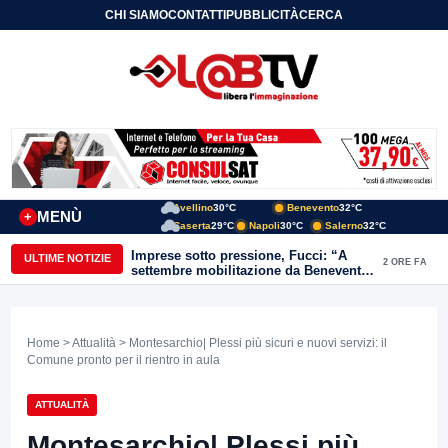
CHI SIAMO
CONTATTI
PUBBLICITÀ
CERCA
Avellino
30°C
Benevento
32°C
MENÙ
+
Caserta
29°C
Napoli
30°C
Salerno
32°C
Imprese sotto pressione, Fucci: “A
ULTIME NOTIZIE
2 ORE FA
settembre mobilitazione da Benevento
e Avellino”
Home
>
Attualità
> Montesarchio| Plessi più sicuri e nuovi servizi: il
Comune pronto per il rientro in aula
ATTUALITÀ
Montesarchio| Plessi più