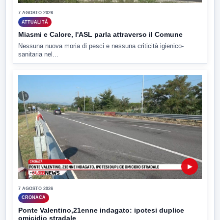
7 AGOSTO 2026
ATTUALITÀ
Miasmi e Calore, l'ASL parla attraverso il Comune
Nessuna nuova moria di pesci e nessuna criticità igienico-
sanitaria nel...
▶
7 AGOSTO 2026
CRONACA
Ponte Valentino,21enne indagato: ipotesi duplice
omicidio stradale