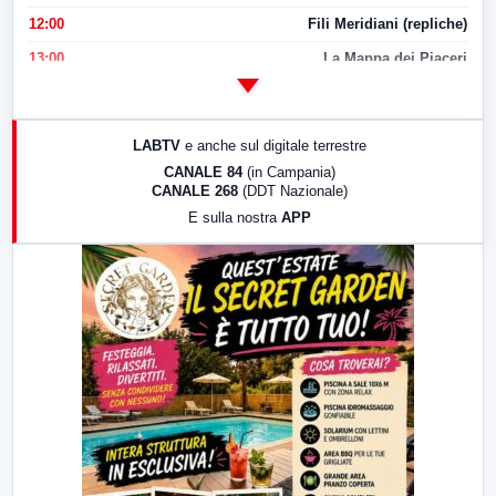
12:00
Fili Meridiani (repliche)
13:00
La Mappa dei Piaceri
14:00
LabNews
17:00
LabNews (replica)
LABTV
e anche sul digitale terrestre
18:30
Di Faccia e di Profilo (repliche)
CANALE 84
(in Campania)
CANALE 268
(DDT Nazionale)
19:30
LabNews (Diretta)
E sulla nostra
APP
21:00
Free Sport
23:00
LabNews (replica)