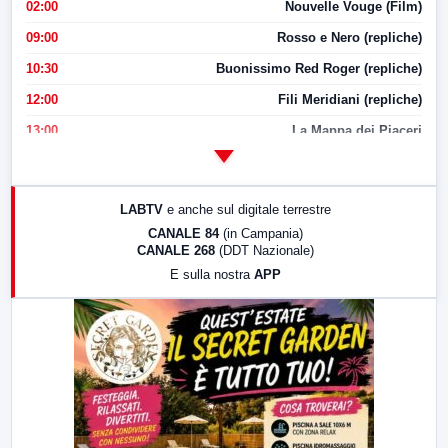
02:00
Nouvelle Vouge (Film)
09:00
Rosso e Nero (repliche)
10:30
Buonissimo Red Roger (repliche)
12:00
Fili Meridiani (repliche)
13:00
La Mappa dei Piaceri
14:00
LabNews
17:00
LabNews (replica)
LABTV
e anche sul digitale terrestre
18:30
Di Faccia e di Profilo (repliche)
CANALE 84
(in Campania)
CANALE 268
(DDT Nazionale)
19:30
LabNews (Diretta)
E sulla nostra
APP
21:00
Free Sport
23:00
LabNews (replica)