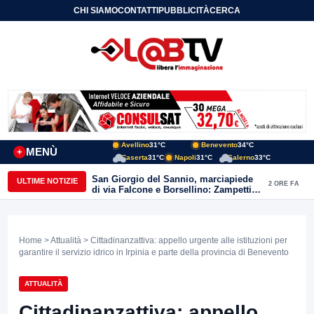
CHI SIAMO
CONTATTI
PUBBLICITÀ
CERCA
Avellino
31°C
Benevento
34°C
MENÙ
+
Caserta
31°C
Napoli
31°C
Salerno
33°C
San Giorgio del Sannio, marciapiede
ULTIME NOTIZIE
2 ORE FA
di via Falcone e Borsellino: Zampetti e
Lombardi replicano alle polemiche
Home
>
Attualità
> Cittadinanzattiva: appello urgente alle istituzioni per
garantire il servizio idrico in Irpinia e parte della provincia di Benevento
ATTUALITÀ
Cittadinanzattiva: appello