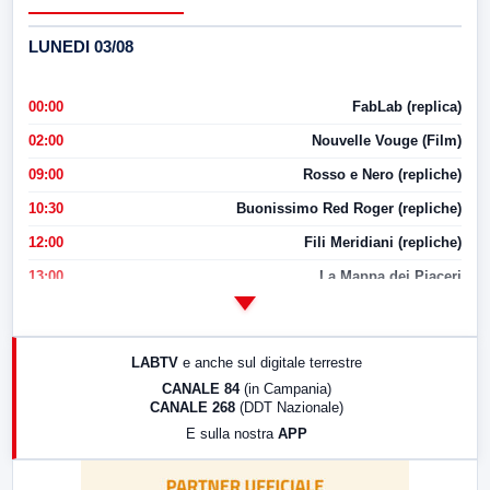
LUNEDI 03/08
00:00
FabLab (replica)
02:00
Nouvelle Vouge (Film)
09:00
Rosso e Nero (repliche)
10:30
Buonissimo Red Roger (repliche)
12:00
Fili Meridiani (repliche)
13:00
La Mappa dei Piaceri
14:00
LabNews
17:00
LabNews (replica)
LABTV
e anche sul digitale terrestre
18:30
Di Faccia e di Profilo (repliche)
CANALE 84
(in Campania)
CANALE 268
(DDT Nazionale)
19:30
LabNews (Diretta)
E sulla nostra
APP
21:00
Free Sport
23:00
LabNews (replica)