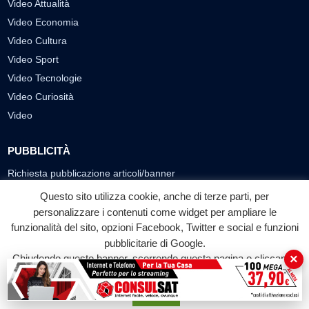
Video Attualità
Video Economia
Video Cultura
Video Sport
Video Tecnologie
Video Curiosità
Video
PUBBLICITÀ
Richiesta pubblicazione articoli/banner
Questo sito utilizza cookie, anche di terze parti, per
SEGUICI SUI SOCIAL
personalizzare i contenuti come widget per ampliare le
funzionalità del sito, opzioni Facebook, Twitter e social e funzioni
f
◎
▶
pubblicitarie di Google.
Facebook
Instagram
YouTube
×
Chiudendo questo banner, scorrendo questa pagina o cliccando
su qualunque suo elemento acconsenti all'uso dei cookie.
© 2026 LABTV - Tutti i diritti riservati
Accetta