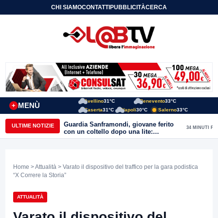
CHI SIAMO
CONTATTI
PUBBLICITÀ
CERCA
Avellino
31°C
Benevento
33°C
MENÙ
+
Caserta
31°C
Napoli
30°C
Salerno
33°C
Guardia Sanframondi, giovane ferito
ULTIME NOTIZIE
34 MINUTI FA
con un coltello dopo una lite:
individuato il presunto autore
Home
>
Attualità
> Varato il dispositivo del traffico per la gara podistica
“X Correre la Storia”
ATTUALITÀ
Varato il dispositivo del