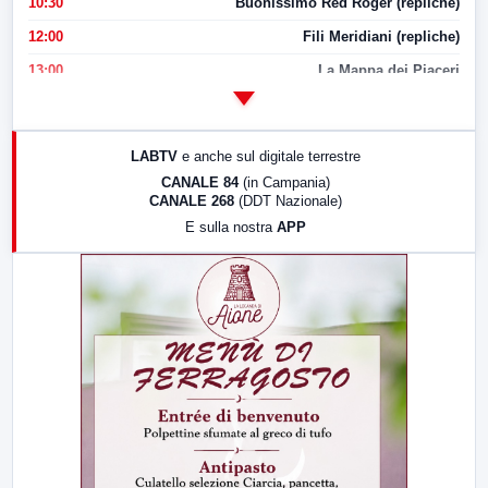
10:30
Buonissimo Red Roger (repliche)
12:00
Fili Meridiani (repliche)
13:00
La Mappa dei Piaceri
14:00
LabNews
17:00
LabNews (replica)
LABTV
e anche sul digitale terrestre
18:30
Di Faccia e di Profilo (repliche)
CANALE 84
(in Campania)
CANALE 268
(DDT Nazionale)
19:30
LabNews (Diretta)
E sulla nostra
APP
21:00
Free Sport
23:00
LabNews (replica)