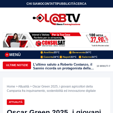
CHI SIAMO
CONTATTI
PUBBLICITÀ
CERCA
Avellino
35°C
Benevento
34°C
MENÙ
+
Caserta
34°C
Napoli
33°C
Salerno
34°C
L’ultimo saluto a Roberto Costanzo, il
ULTIME NOTIZIE
10 MINUTI FA
Sannio ricorda un protagonista della
politica e delle aree interne
Home
>
Attualità
> Oscar Green 2025, i giovani agricoltori della
Campania fra inquinamento, sostenibilità ed innovazione digitale
ATTUALITÀ
Oscar Green 2025, i giovani