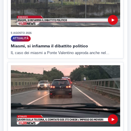
▶
5 AGOSTO 2026
ATTUALITÀ
Miasmi, si infiamma il dibattito politico
lL caso dei miasmi a Ponte Valentino approda anche nel...
▶