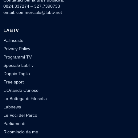
Contattaci per la tua Pubblicità:
0824.337274 – 327.7390733
email:
commerciale@labtv.net
LABTV
Palinsesto
Privacy Policy
Programmi TV
Speciale LabTv
Doppio Taglio
Free sport
L’Orlando Curioso
La Bottega di Filosofia
Labnews
Le Voci del Parco
Parliamo di…
Ricomincio da me