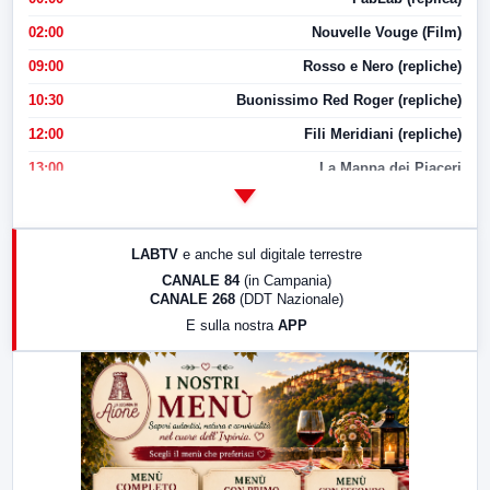
02:00
Nouvelle Vouge (Film)
09:00
Rosso e Nero (repliche)
10:30
Buonissimo Red Roger (repliche)
12:00
Fili Meridiani (repliche)
13:00
La Mappa dei Piaceri
14:00
LabNews
17:00
LabNews (replica)
LABTV
e anche sul digitale terrestre
18:30
Di Faccia e di Profilo (repliche)
CANALE 84
(in Campania)
CANALE 268
(DDT Nazionale)
19:30
LabNews (Diretta)
E sulla nostra
APP
21:00
Free Sport
23:00
LabNews (replica)