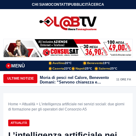
CHI SIAMO
CONTATTI
PUBBLICITÀ
CERCA
Avellino
20°C
Benevento
19°C
MENÙ
+
Caserta
23°C
Napoli
25°C
Salerno
25°C
Moria di pesci nel Calore, Benevento
ULTIME NOTIZIE
11 ORE FA
Domani: “Servono chiarezza e
approfondimenti sulla gestione
ambientale”
Home
>
Attualità
> L’intelligenza artificiale nei servizi sociali: due giorni
di formazione per gli operatori del Consorzio A5
ATTUALITÀ
L’intelligenza artificiale nei