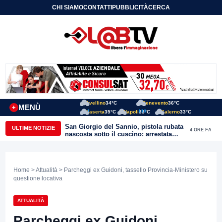
CHI SIAMO
CONTATTI
PUBBLICITÀ
CERCA
Avellino
34°C
Benevento
36°C
MENÙ
+
Caserta
35°C
Napoli
33°C
Salerno
33°C
San Giorgio del Sannio, pistola rubata
ULTIME NOTIZIE
4 ORE FA
nascosta sotto il cuscino: arrestata
51enne
Home
>
Attualità
> Parcheggi ex Guidoni, tassello Provincia-Ministero su
questione locativa
ATTUALITÀ
Parcheggi ex Guidoni,