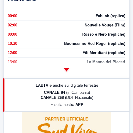
00:00
FabLab (replica)
02:00
Nouvelle Vouge (Film)
09:00
Rosso e Nero (repliche)
10:30
Buonissimo Red Roger (repliche)
12:00
Fili Meridiani (repliche)
13:00
La Mappa dei Piaceri
14:00
LabNews
17:00
LabNews (replica)
LABTV
e anche sul digitale terrestre
18:30
Di Faccia e di Profilo (repliche)
CANALE 84
(in Campania)
CANALE 268
(DDT Nazionale)
19:30
LabNews (Diretta)
E sulla nostra
APP
21:00
Free Sport
23:00
LabNews (replica)