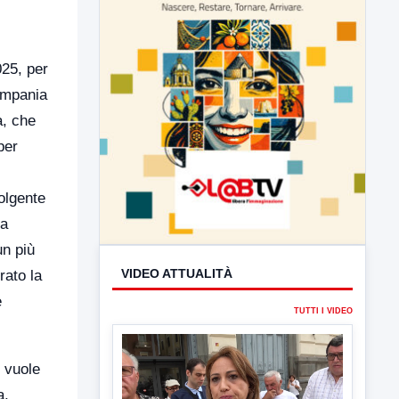
025, per
ampania
a, che
per
volgente
VIDEO ATTUALITÀ
ha
TUTTI I VIDEO
un più
rato la
e
 vuole
▶
a,