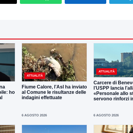
ATTUALITÀ
ATTUALITÀ
Carcere di Benev
una
Fiume Calore, l’Asl ha inviato
l’USPP lancia l’al
ile: ho
al Comune le risultanze delle
«Personale allo s
al
indagini effettuate
servono rinforzi 
6 AGOSTO 2026
6 AGOSTO 2026