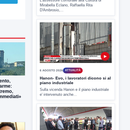
▶
6 AGOSTO 2026
ATTUALITÀ
Hanon- Evo, i lavoratori dicono si al
piano industriale
Sulla vicenda Hanon e il piano industriale
e' intervenuto anche...
ento,
larme:
tremo,
immediati»
▶