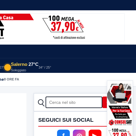
Salerno
27°C
 27°
34° / 25°
Soleggiato
he
8 ORE FA
CERCA
Cerca
SEGUICI SUI SOCIAL
f
◎
▶