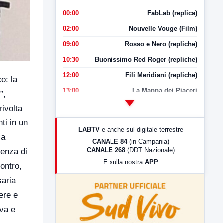
00:00
FabLab (replica)
02:00
Nouvelle Vouge (Film)
09:00
Rosso e Nero (repliche)
10:30
Buonissimo Red Roger (repliche)
12:00
Fili Meridiani (repliche)
o: la
13:00
La Mappa dei Piaceri
”,
14:00
LabNews
rivolta
17:00
LabNews (replica)
ti in un
LABTV
e anche sul digitale terrestre
za
18:30
Di Faccia e di Profilo (repliche)
CANALE 84
(in Campania)
CANALE 268
(DDT Nazionale)
genza di
19:30
LabNews (Diretta)
E sulla nostra
APP
contro,
21:00
Free Sport
saria
23:00
LabNews (replica)
ere e
iva e