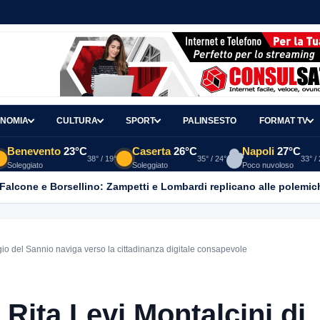
NOMIA
CULTURA
SPORT
PALINSESTO
FORMAT TV
Benevento
23°C
Caserta
26°C
Napoli
27°C
38° / 19°
35° / 24°
33° /
Soleggiato
Soleggiato
Poco nuvoloso
 Falcone e Borsellino: Zampetti e Lombardi replicano alle polemic
orgio del Sannio naviga verso la cittadinanza digitale consapevole
. Rita Levi Montalcini di