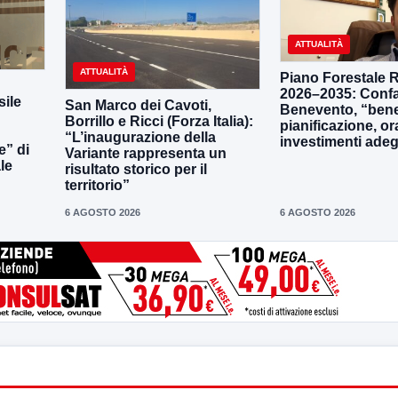
ATTUALITÀ
ATTUALITÀ
Piano Forestale 
2026–2035: Confa
ile
San Marco dei Cavoti,
Benevento, “bene
Borrillo e Ricci (Forza Italia):
pianificazione, o
“L’inaugurazione della
investimenti adeg
e” di
Variante rappresenta un
le
risultato storico per il
territorio”
6 AGOSTO 2026
6 AGOSTO 2026