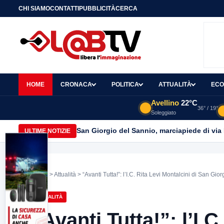
CHI SIAMO
CONTATTI
PUBBLICITÀ
CERCA
HOME
CRONACA
POLITICA
ATTUALITÀ
ECO
Avellino
22°C
36° / 19°
Soleggiato
San Giorgio del Sannio, marciapiede di via
ULTIME NOTIZIE
Home
>
Attualità
> “Avanti Tutta!”: l’I.C. Rita Levi Montalcini di San Gi
ATTUALITÀ
“Avanti Tutta!”: l’I.C