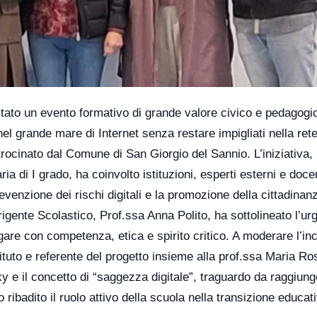
itato un evento formativo di grande valore civico e pedagogic
el grande mare di Internet senza restare impigliati nella rete
rocinato dal Comune di San Giorgio del Sannio. L’iniziativa, 
ia di I grado, ha coinvolto istituzioni, esperti esterni e docen
evenzione dei rischi digitali e la promozione della cittadinan
Dirigente Scolastico, Prof.ssa Anna Polito, ha sottolineato l’ur
igare con competenza, etica e spirito critico. A moderare l’in
tituto e referente del progetto insieme alla prof.ssa Maria Ro
y e il concetto di “saggezza digitale”, traguardo da raggiung
o ribadito il ruolo attivo della scuola nella transizione educat