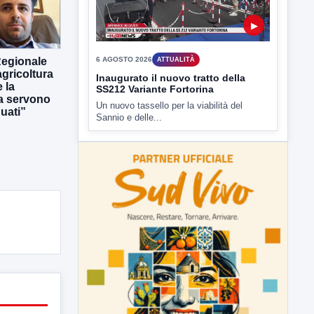
6 AGOSTO 2026
ATTUALITÀ
Inaugurato il nuovo tratto della
SS212 Variante Fortorina
Un nuovo tassello per la viabilità del
Regionale
Sannio e delle...
gricoltura
 la
ra servono
uati”