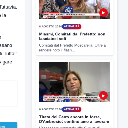
6 AGOSTO 2026
ATTUALITÀ
Tuttavia,
Miasmi, Comitati dal Prefetto: non
 la
lasciateci soli
Comitati dal Prefetto Moscarella. Oltre a
rendere noto il flash...
e
ossano
i Tutta!”
vigare
▶
6 AGOSTO 2026
ATTUALITÀ
Tirata del Carro ancora in forse,
D'Ambrosio: continuiamo a lavorare
L'assessore comunale alla Cultura di
Mirabella Eclano, Raffaella Rita
D'Ambrosio,...
ram