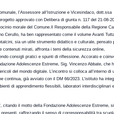
munale, l’Assessore all’Istruzione e Vicesindaco, dott.ssa
rogetto approvato con Delibera di giunta n. 117 del 21-08-2
patrocinio morale del Comune.Il Responsabile della Regione C
ano Cerullo, ha ben rappresentato come il volume Avanti Tutt
talcini, sia un utile strumento didattico e culturale, pensato 
e contenuti mirati, affronta i temi della sicurezza online,
rendo consigli pratici e spunti di riflessione. Accorato e coin
a Fondazione Adolescenze Estreme, Sig. Vincenzo Abbate, che 
ericoli del mondo digitale. L’incontro si colloca all’interno di 
 continua, già avviato con il DM 66/2023. L’istituto ha integ
enti di apprendimento flessibili, laboratori interdisciplinari 
”, citando il motto della Fondazione Adolescenze Estreme, si
 presenti, rafforzando il senso di corresponsabilità tra scuol