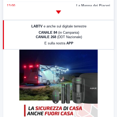
13:00
La Mappa dei Piaceri
14:00
LabNews
17:00
LabNews (replica)
LABTV
e anche sul digitale terrestre
18:30
Di Faccia e di Profilo (repliche)
CANALE 84
(in Campania)
CANALE 268
(DDT Nazionale)
19:30
LabNews (Diretta)
E sulla nostra
APP
21:00
Free Sport
23:00
LabNews (replica)