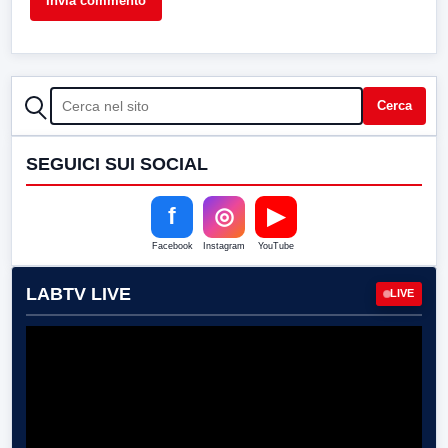
CERCA
Cerca
SEGUICI SUI SOCIAL
f
◎
▶
Facebook
Instagram
YouTube
LABTV LIVE
LIVE