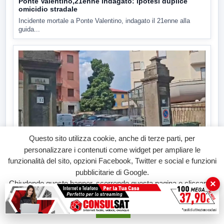
Ponte Valentino,21enne indagato: ipotesi duplice
omicidio stradale
Incidente mortale a Ponte Valentino, indagato il 21enne alla
guida...
Questo sito utilizza cookie, anche di terze parti, per
▶
personalizzare i contenuti come widget per ampliare le
funzionalità del sito, opzioni Facebook, Twitter e social e funzioni
7 AGOSTO 2026
pubblicitarie di Google.
CRONACA
×
Chiudendo questo banner, scorrendo questa pagina o cliccando
Malore o aggressione? Sarà l'autopsia a chiarire il
su qualunque suo elemento acconsenti all'uso dei cookie.
giallo di Villa Adriana
Sarà affidato con ogni probabilità all'inizio della prossima
Accetta
settimana l'incarico...