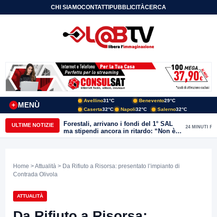
CHI SIAMO
CONTATTI
PUBBLICITÀ
CERCA
Avellino
31°C
Benevento
29°C
MENÙ
+
Caserta
32°C
Napoli
32°C
Salerno
32°C
Forestali, arrivano i fondi del 1° SAL
ULTIME NOTIZIE
24 MINUTI FA
ma stipendi ancora in ritardo: “Non è
più sostenibile”
Home
>
Attualità
> Da Rifiuto a Risorsa: presentato l’impianto di
Contrada Olivola
ATTUALITÀ
Da Rifiuto a Risorsa: