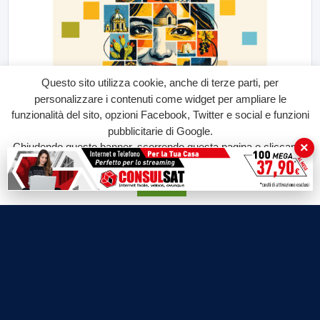
Questo sito utilizza cookie, anche di terze parti, per
personalizzare i contenuti come widget per ampliare le
funzionalità del sito, opzioni Facebook, Twitter e social e funzioni
pubblicitarie di Google.
×
Chiudendo questo banner, scorrendo questa pagina o cliccando
su qualunque suo elemento acconsenti all'uso dei cookie.
Accetta
Labtv.net è un prodotto Consulservice S.r.l.
Labtv.net è il sito ufficiale del canale televisivo di Lab Tv canale 84
del digitale terrestre Regione Campania