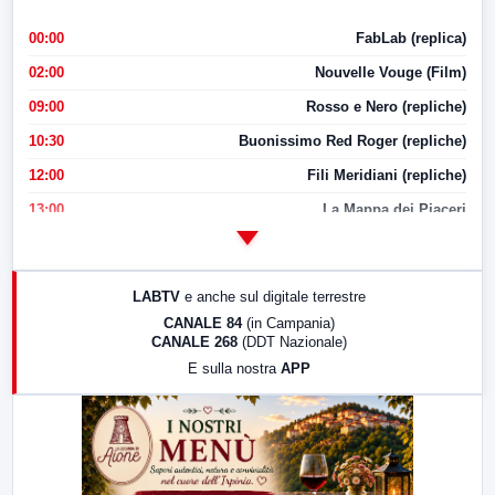
00:00
FabLab (replica)
02:00
Nouvelle Vouge (Film)
09:00
Rosso e Nero (repliche)
10:30
Buonissimo Red Roger (repliche)
12:00
Fili Meridiani (repliche)
13:00
La Mappa dei Piaceri
14:00
LabNews
17:00
LabNews (replica)
LABTV
e anche sul digitale terrestre
18:30
Di Faccia e di Profilo (repliche)
CANALE 84
(in Campania)
CANALE 268
(DDT Nazionale)
19:30
LabNews (Diretta)
E sulla nostra
APP
21:00
Free Sport
23:00
LabNews (replica)