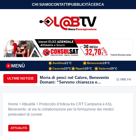
CHI SIAMO
CONTATTI
PUBBLICITÀ
CERCA
Avellino
21°C
Benevento
19°C
MENÙ
+
Caserta
23°C
Napoli
25°C
Salerno
25°C
Moria di pesci nel Calore, Benevento
ULTIME NOTIZIE
11 ORE FA
Domani: “Servono chiarezza e
approfondimenti sulla gestione
ambientale”
Home
>
Attualità
> Protocollo d’Intesa tra CRT Campania e ASL
Benevento: al via la collaborazione per la formazione dei medici
prelevatori di cornee
ATTUALITÀ