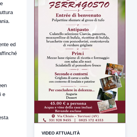
te
uttura
ania.
ente ed
affinché
reen
i e
esta
VIDEO ATTUALITÀ