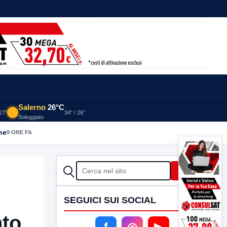
Salerno
26°C
 27°
34° / 26°
Soleggiato
he
9 ORE FA
CERCA
Cerca
SEGUICI SUI SOCIAL
nto
f
◎
▶