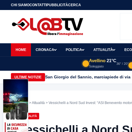
CHI SIAMO
CONTATTI
PUBBLICITÀ
CERCA
HOME
CRONACA
POLITICA
ATTUALITÀ
ECO
Avellino
21°C
36° / 20°
Soleggiato
San Giorgio del Sannio, marciapiede di via
ULTIME NOTIZIE
Home
>
Attualità
> Vessichelli a Nord Sud Invest: “ASI Benevento motore
ATTUALITÀ
Vessichelli a Nord 