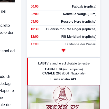
00:00
FabLab (replica)
 dei
02:00
Nouvelle Vouge (Film)
09:00
Rosso e Nero (repliche)
ncreto
10:30
Buonissimo Red Roger (repliche)
uolo dei
12:00
Fili Meridiani (repliche)
13:00
La Mappa dei Piaceri
risoni ed
14:00
LabNews
17:00
LabNews (replica)
LABTV
e anche sul digitale terrestre
18:30
Di Faccia e di Profilo (repliche)
CANALE 84
(in Campania)
CANALE 268
(DDT Nazionale)
19:30
LabNews (Diretta)
odo di
E sulla nostra
APP
21:00
Free Sport
ettagli
23:00
LabNews (replica)
 Napoli e
ue
ale del