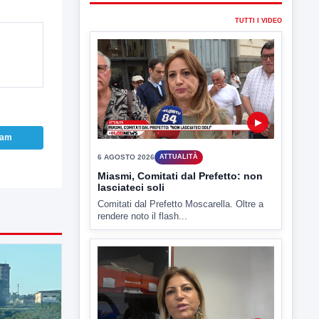
TUTTI I VIDEO
▶
ram
6 AGOSTO 2026
ATTUALITÀ
Miasmi, Comitati dal Prefetto: non
lasciateci soli
Comitati dal Prefetto Moscarella. Oltre a
rendere noto il flash...