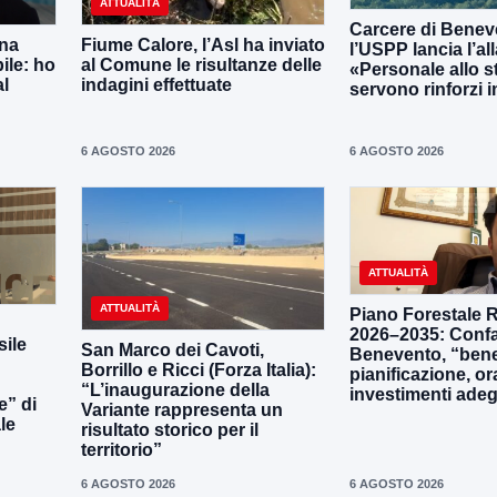
ATTUALITÀ
Carcere di Benev
una
Fiume Calore, l’Asl ha inviato
l’USPP lancia l’al
ile: ho
al Comune le risultanze delle
«Personale allo s
al
indagini effettuate
servono rinforzi 
6 AGOSTO 2026
6 AGOSTO 2026
ATTUALITÀ
ATTUALITÀ
Piano Forestale 
2026–2035: Confa
ile
San Marco dei Cavoti,
Benevento, “bene
Borrillo e Ricci (Forza Italia):
pianificazione, o
“L’inaugurazione della
investimenti adeg
e” di
Variante rappresenta un
le
risultato storico per il
territorio”
6 AGOSTO 2026
6 AGOSTO 2026