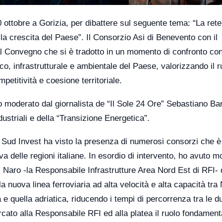
20 ottobre a Gorizia, per dibattere sul seguente tema: “La rete
 la crescita del Paese”. Il Consorzio Asi di Benevento con il
l Convegno che si è tradotto in un momento di confronto co
co, infrastrutturale e ambientale del Paese, valorizzando il r
etitività e coesione territoriale.
to moderato dal giornalista de “Il Sole 24 Ore” Sebastiano Ba
ustriali e della “Transizione Energetica”.
 Sud Invest ha visto la presenza di numerosi consorzi che è
a delle regioni italiane. In esordio di intervento, ho avuto m
 Naro -la Responsabile Infrastrutture Area Nord Est di RFI- d
lla nuova linea ferroviaria ad alta velocità e alta capacità tra
ca e quella adriatica, riducendo i tempi di percorrenza tra le d
arcato alla Responsabile RFI ed alla platea il ruolo fondament