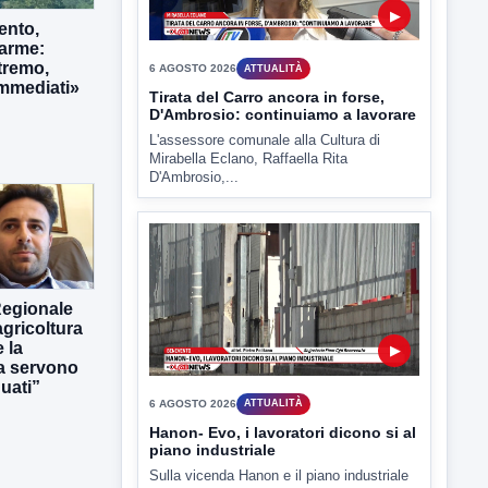
▶
ento,
larme:
tremo,
6 AGOSTO 2026
ATTUALITÀ
immediati»
Tirata del Carro ancora in forse,
D'Ambrosio: continuiamo a lavorare
L'assessore comunale alla Cultura di
Mirabella Eclano, Raffaella Rita
D'Ambrosio,...
Regionale
gricoltura
 la
▶
ra servono
uati”
6 AGOSTO 2026
ATTUALITÀ
Hanon- Evo, i lavoratori dicono si al
piano industriale
Sulla vicenda Hanon e il piano industriale