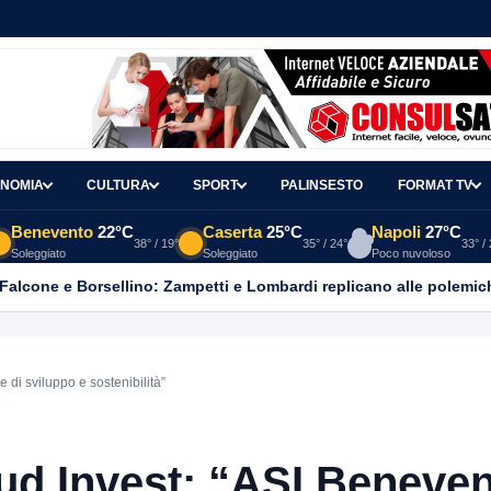
NOMIA
CULTURA
SPORT
PALINSESTO
FORMAT TV
Benevento
22°C
Caserta
25°C
Napoli
27°C
38° / 19°
35° / 24°
33° /
Soleggiato
Soleggiato
Poco nuvoloso
 Falcone e Borsellino: Zampetti e Lombardi replicano alle polemic
 di sviluppo e sostenibilità”
Sud Invest: “ASI Beneve