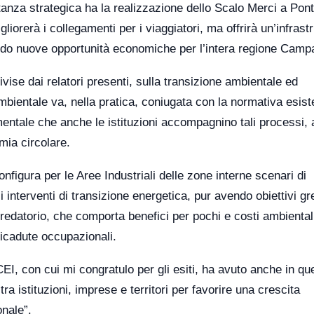
anza strategica ha la realizzazione dello Scalo Merci a Pon
orerà i collegamenti per i viaggiatori, ma offrirà un’infrastr
endo nuove opportunità economiche per l’intera regione Camp
vise dai relatori presenti, sulla transizione ambientale ed
ambientale va, nella pratica, coniugata con la normativa esist
entale che anche le istituzioni accompagnino tali processi, 
mia circolare.
nfigura per le Aree Industriali delle zone interne scenari di
i interventi di transizione energetica, pur avendo obiettivi g
edatorio, che comporta benefici per pochi e costi ambiental
ricadute occupazionali.
EI, con cui mi congratulo per gli esiti, ha avuto anche in qu
 tra istituzioni, imprese e territori per favorire una crescita
onale”.