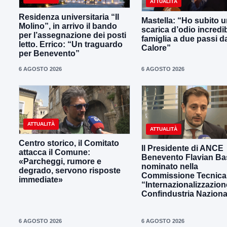
ATTUALITÀ
Residenza universitaria “Il
Mastella: “Ho subito 
Molino”, in arrivo il bando
scarica d’odio incredib
per l’assegnazione dei posti
famiglia a due passi d
letto. Errico: “Un traguardo
Calore”
per Benevento”
6 AGOSTO 2026
6 AGOSTO 2026
ATTUALITÀ
ATTUALITÀ
Centro storico, il Comitato
Il Presidente di ANCE
attacca il Comune:
Benevento Flavian Bas
«Parcheggi, rumore e
nominato nella
degrado, servono risposte
Commissione Tecnica
immediate»
“Internazionalizzazion
Confindustria Naziona
6 AGOSTO 2026
6 AGOSTO 2026