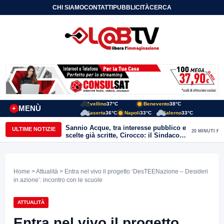
CHI SIAMO
CONTATTI
PUBBLICITÀ
CERCA
Avellino
37°C
Benevento
38°C
MENÙ
+
Caserta
36°C
Napoli
33°C
Salerno
33°C
Sannio Acque, tra interesse pubblico e
ULTIME NOTIZIE
20 MINUTI FA
scelte già scritte, Cirocco: il Sindaco
renda chiara la posizione di Molinara
Home
>
Attualità
> Entra nel vivo il progetto ‘DesTEENazione – Desideri
in azione’: incontro con le scuole
ATTUALITÀ
Entra nel vivo il progetto