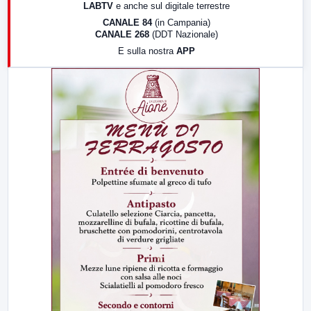
LABTV
e anche sul digitale terrestre
18:30
Di Faccia e di Profilo (repliche)
CANALE 84
(in Campania)
CANALE 268
(DDT Nazionale)
19:30
LabNews (Diretta)
E sulla nostra
APP
21:00
Free Sport
23:00
LabNews (replica)