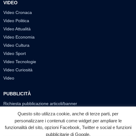
VIDEO
Video Cronaca
Video Politica
Video Attualità
Video Economia
Video Cultura
Video Sport
Video Tecnologie
Video Curiosità
Video
PUBBLICITÀ
Richiesta pubblicazione articoli/banner
Questo sito utilizza cookie, anche di terze parti, per
SEGUICI SUI SOCIAL
personalizzare i contenuti come widget per ampliare le
f
◎
▶
funzionalità del sito, opzioni Facebook, Twitter e social e funzioni
pubblicitarie di Google.