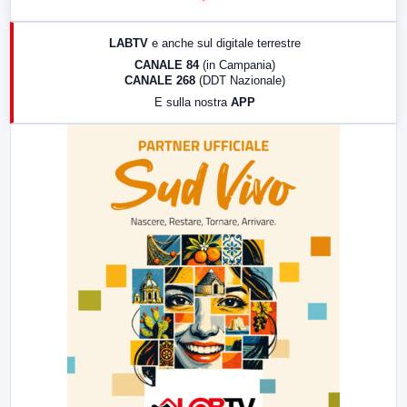
17:00
LabNews (replica)
LABTV
e anche sul digitale terrestre
18:30
Di Faccia e di Profilo (repliche)
CANALE 84
(in Campania)
CANALE 268
(DDT Nazionale)
19:30
LabNews (Diretta)
E sulla nostra
APP
21:00
Free Sport
23:00
LabNews (replica)