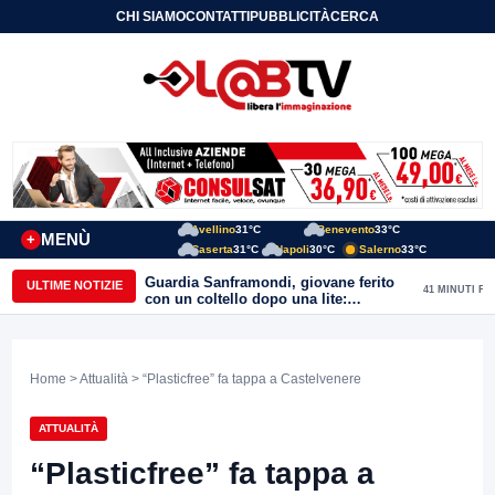
CHI SIAMO
CONTATTI
PUBBLICITÀ
CERCA
Avellino
31°C
Benevento
33°C
MENÙ
+
Caserta
31°C
Napoli
30°C
Salerno
33°C
Guardia Sanframondi, giovane ferito
ULTIME NOTIZIE
41 MINUTI FA
con un coltello dopo una lite:
individuato il presunto autore
Home
>
Attualità
> “Plasticfree” fa tappa a Castelvenere
ATTUALITÀ
“Plasticfree” fa tappa a