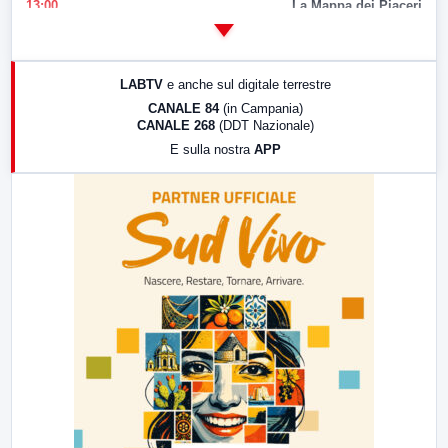
13:00
La Mappa dei Piaceri
14:00
LabNews
17:00
LabNews (replica)
LABTV
e anche sul digitale terrestre
18:30
Di Faccia e di Profilo (repliche)
CANALE 84
(in Campania)
CANALE 268
(DDT Nazionale)
19:30
LabNews (Diretta)
E sulla nostra
APP
21:00
Free Sport
23:00
LabNews (replica)