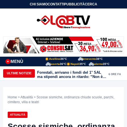
CHI SIAMO
CONTATTI
PUBBLICITÀ
CERCA
Avellino
36°C
Benevento
38°C
MENÙ
+
Caserta
36°C
Napoli
35°C
Salerno
35°C
Forestali, arrivano i fondi del 1° SAL
ULTIME NOTIZIE
6 ORE FA
ma stipendi ancora in ritardo: “Non è
più sostenibile”
Home
>
Attualità
> Scosse sismiche, ordinanza chiude scuole, parchi,
cimitero, villa e teatri
ATTUALITÀ
Scosse sismiche, ordinanza