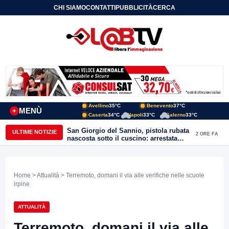
CHI SIAMO
CONTATTI
PUBBLICITÀ
CERCA
Avellino
35°C
Benevento
37°C
MENÙ
+
Caserta
34°C
Napoli
33°C
Salerno
33°C
San Giorgio del Sannio, pistola rubata
ULTIME NOTIZIE
2 ORE FA
nascosta sotto il cuscino: arrestata
51enne
Home
>
Attualità
> Terremoto, domani il via alle verifiche nelle scuole
irpine
ATTUALITÀ
Terremoto, domani il via alle