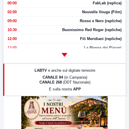
00:00
FabLab (replica)
02:00
Nouvelle Vouge (Film)
09:00
Rosso e Nero (repliche)
10:30
Buonissimo Red Roger (repliche)
12:00
Fili Meridiani (repliche)
13:00
La Mappa dei Piaceri
14:00
LabNews
17:00
LabNews (replica)
LABTV
e anche sul digitale terrestre
18:30
Di Faccia e di Profilo (repliche)
CANALE 84
(in Campania)
CANALE 268
(DDT Nazionale)
19:30
LabNews (Diretta)
E sulla nostra
APP
21:00
Free Sport
23:00
LabNews (replica)