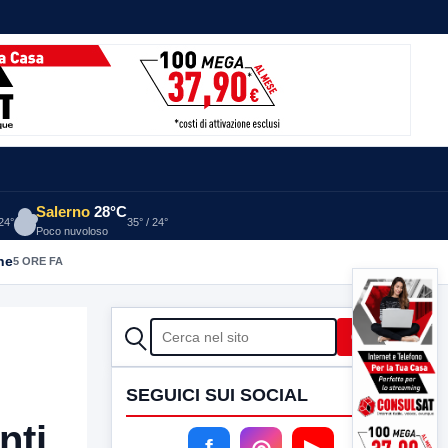
Salerno
28°C
 24°
35° / 24°
Poco nuvoloso
he
5 ORE FA
CERCA
Cerca
SEGUICI SUI SOCIAL
nti.
f
◎
▶