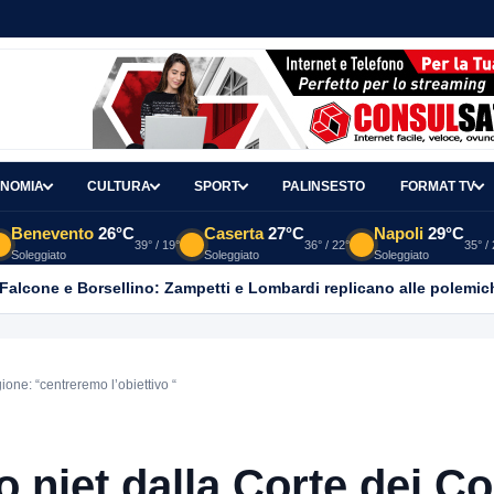
NOMIA
CULTURA
SPORT
PALINSESTO
FORMAT TV
Benevento
26°C
Caserta
27°C
Napoli
29°C
39° / 19°
36° / 22°
35° /
Soleggiato
Soleggiato
Soleggiato
 Falcone e Borsellino: Zampetti e Lombardi replicano alle polemic
one: “centreremo l’obiettivo “
niet dalla Corte dei Co