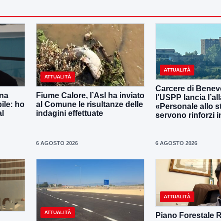
ATTUALITÀ
ATTUALITÀ
Carcere di Benev
una
Fiume Calore, l’Asl ha inviato
l’USPP lancia l’al
ile: ho
al Comune le risultanze delle
«Personale allo s
al
indagini effettuate
servono rinforzi 
6 AGOSTO 2026
6 AGOSTO 2026
ATTUALITÀ
ATTUALITÀ
Piano Forestale 