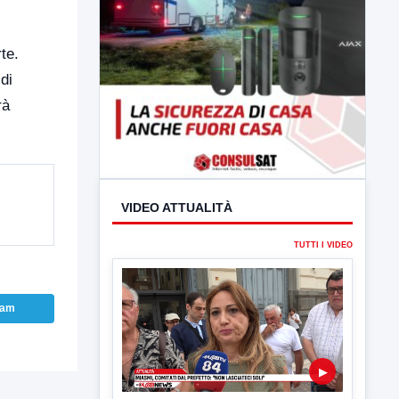
te.
di
rà
VIDEO ATTUALITÀ
TUTTI I VIDEO
ram
▶