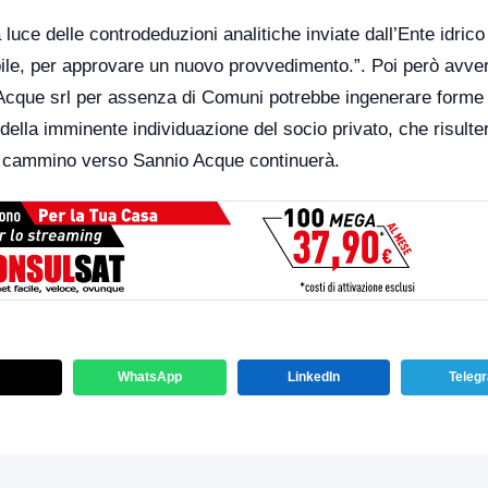
uce delle controdeduzioni analitiche inviate dall’Ente idrico
abile, per approvare un nuovo provvedimento.”. Poi però avver
o Acque srl per assenza di Comuni potrebbe ingenerare forme 
 della imminente individuazione del socio privato, che risulte
 il cammino verso Sannio Acque continuerà.
WhatsApp
LinkedIn
Teleg