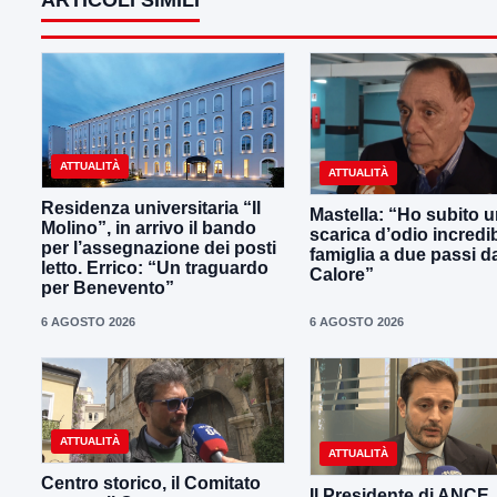
ARTICOLI SIMILI
ATTUALITÀ
ATTUALITÀ
Residenza universitaria “Il
Mastella: “Ho subito 
Molino”, in arrivo il bando
scarica d’odio incredib
per l’assegnazione dei posti
famiglia a due passi d
letto. Errico: “Un traguardo
Calore”
per Benevento”
6 AGOSTO 2026
6 AGOSTO 2026
ATTUALITÀ
ATTUALITÀ
Centro storico, il Comitato
Il Presidente di ANCE