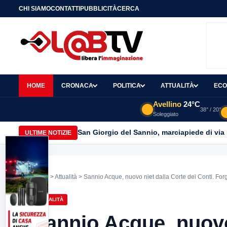
CHI SIAMO
CONTATTI
PUBBLICITÀ
CERCA
HOME
CRONACA
POLITICA
ATTUALITÀ
ECO
Avellino
24°C
38° / 20°
Soleggiato
San Giorgio del Sannio, marciapiede di via
ULTIME NOTIZIE
Home
>
Attualità
> Sannio Acque, nuovo niet dalla Corte dei Conti. Forgi
ATTUALITÀ
Sannio Acque, nuovo 