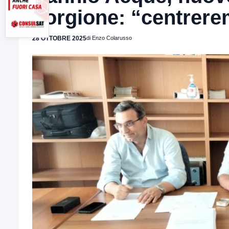
Forgione: “centrerem
28 OTTOBRE 2025
di Enzo Colarusso