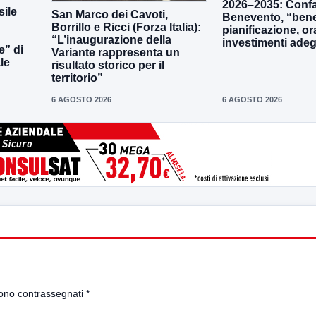
2026–2035: Confa
ile
San Marco dei Cavoti,
Benevento, “bene
Borrillo e Ricci (Forza Italia):
pianificazione, o
“L’inaugurazione della
investimenti adeg
e” di
Variante rappresenta un
le
risultato storico per il
territorio”
6 AGOSTO 2026
6 AGOSTO 2026
sono contrassegnati
*