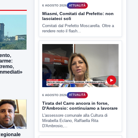
6 AGOSTO 2026
ATTUALITÀ
Miasmi, Comitati dal Prefetto: non
lasciateci soli
Comitati dal Prefetto Moscarella. Oltre a
rendere noto il flash...
ento,
larme:
tremo,
immediati»
▶
6 AGOSTO 2026
ATTUALITÀ
Tirata del Carro ancora in forse,
D'Ambrosio: continuiamo a lavorare
L'assessore comunale alla Cultura di
Mirabella Eclano, Raffaella Rita
D'Ambrosio,...
Regionale