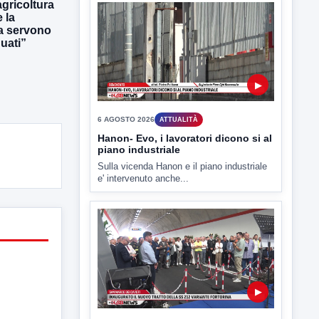
gricoltura
 la
ra servono
uati”
▶
6 AGOSTO 2026
ATTUALITÀ
Hanon- Evo, i lavoratori dicono si al
piano industriale
Sulla vicenda Hanon e il piano industriale
e' intervenuto anche...
▶