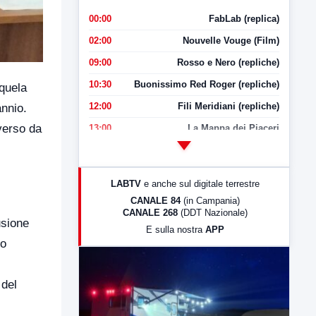
00:00
FabLab (replica)
02:00
Nouvelle Vouge (Film)
09:00
Rosso e Nero (repliche)
10:30
Buonissimo Red Roger (repliche)
equela
12:00
Fili Meridiani (repliche)
annio.
verso da
13:00
La Mappa dei Piaceri
14:00
LabNews
17:00
LabNews (replica)
LABTV
e anche sul digitale terrestre
18:30
Di Faccia e di Profilo (repliche)
CANALE 84
(in Campania)
CANALE 268
(DDT Nazionale)
19:30
LabNews (Diretta)
usione
E sulla nostra
APP
21:00
Free Sport
io
23:00
LabNews (replica)
 del