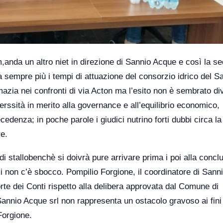
,anda un altro niet in direzione di Sannio Acque e così la s
a sempre più i tempi di attuazione del consorzio idrico del S
mazia nei confronti di via Acton ma l’esito non è sembrato di
lerssità in merito alla governance e all’equilibrio economico,
edenza; in poche parole i giudici nutrino forti dubbi circa la
e.
di stallobenchè si doivrà pure arrivare prima i poi alla concl
zi non c’è sbocco. Pompilio Forgione, il coordinatore di Sann
orte dei Conti rispetto alla delibera approvata dal Comune di
Sannio Acque srl non rappresenta un ostacolo gravoso ai fini
Forgione.