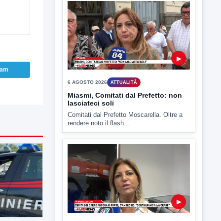
Benevento è tra le città più calde della
Campania. Lo...
ram
▶
6 AGOSTO 2026
ATTUALITÀ
Miasmi, Comitati dal Prefetto: non
lasciateci soli
Comitati dal Prefetto Moscarella. Oltre a
rendere noto il flash...