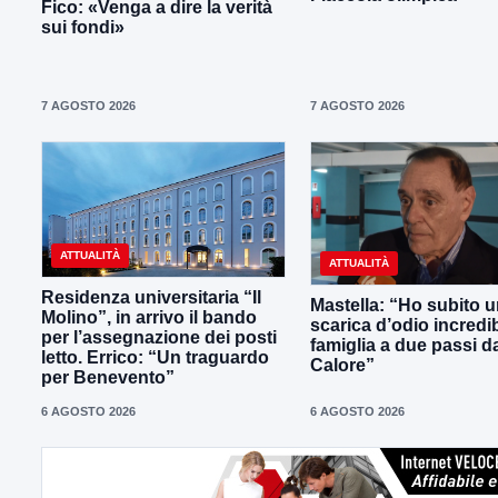
Fico: «Venga a dire la verità
sui fondi»
7 AGOSTO 2026
7 AGOSTO 2026
ATTUALITÀ
ATTUALITÀ
Residenza universitaria “Il
Mastella: “Ho subito 
Molino”, in arrivo il bando
scarica d’odio incredib
per l’assegnazione dei posti
famiglia a due passi d
letto. Errico: “Un traguardo
Calore”
per Benevento”
6 AGOSTO 2026
6 AGOSTO 2026