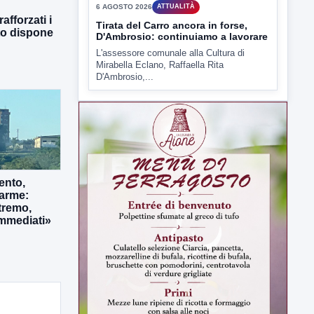
afforzati i
▶
tto dispone
6 AGOSTO 2026
ATTUALITÀ
Tirata del Carro ancora in forse,
D'Ambrosio: continuiamo a lavorare
L'assessore comunale alla Cultura di
Mirabella Eclano, Raffaella Rita
D'Ambrosio,...
ento,
larme:
tremo,
immediati»