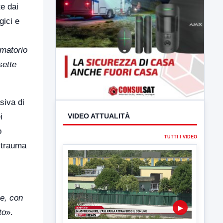
e dai
gici e
mmatorio
sette
siva di
i
o
l trauma
VIDEO ATTUALITÀ
TUTTI I VIDEO
he, con
to
».