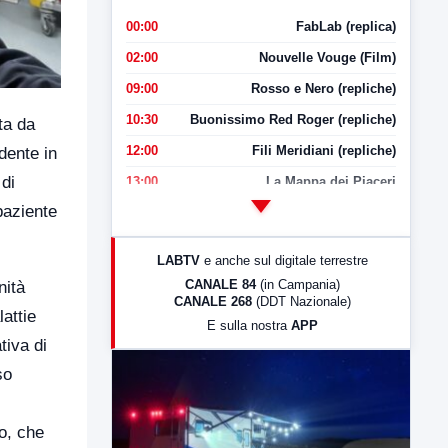
00:00
FabLab (replica)
02:00
Nouvelle Vouge (Film)
09:00
Rosso e Nero (repliche)
10:30
Buonissimo Red Roger (repliche)
ta da
12:00
Fili Meridiani (repliche)
dente in
 di
13:00
La Mappa dei Piaceri
 paziente
14:00
LabNews
17:00
LabNews (replica)
LABTV
e anche sul digitale terrestre
18:30
Di Faccia e di Profilo (repliche)
CANALE 84
(in Campania)
nità
CANALE 268
(DDT Nazionale)
19:30
LabNews (Diretta)
attie
E sulla nostra
APP
21:00
Free Sport
tiva di
23:00
LabNews (replica)
so
vo, che