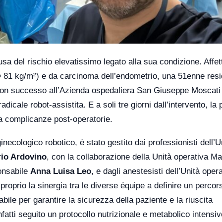
sa del rischio elevatissimo legato alla sua condizione. Affet
≈ 81 kg/m²) e da carcinoma dell’endometrio, una 51enne resi
ta con successo all’Azienda ospedaliera San Giuseppe Moscati
dicale robot-assistita. E a soli tre giorni dall’intervento, la
za complicanze post-operatorie.
ginecologico robotico, è stato gestito dai professionisti dell’U
io Ardovino
, con la collaborazione della Unità operativa Mal
ponsabile
Anna Luisa Leo
, e dagli anestesisti dell’Unità opera
 proprio la sinergia tra le diverse équipe a definire un percor
abile per garantire la sicurezza della paziente e la riuscita
nfatti seguito un protocollo nutrizionale e metabolico intensi