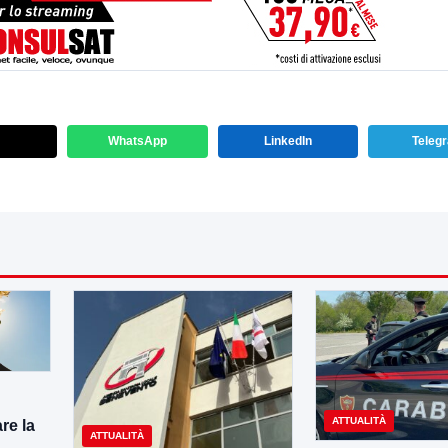
WhatsApp
LinkedIn
Teleg
ATTUALITÀ
re la
ATTUALITÀ