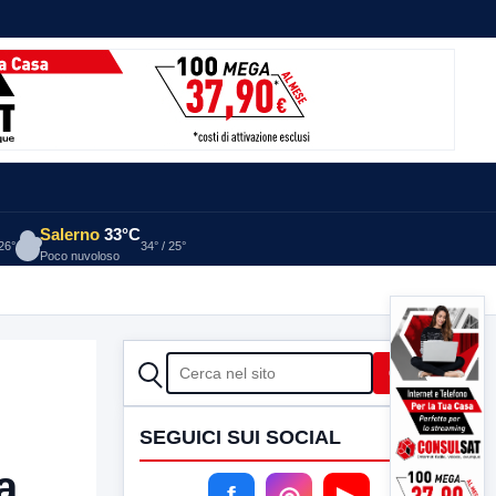
Salerno
33°C
 26°
34° / 25°
Poco nuvoloso
CERCA
Cerca
SEGUICI SUI SOCIAL
a
f
◎
▶