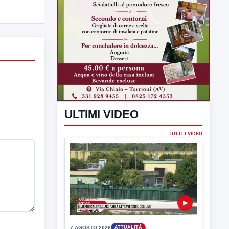
ULTIMI VIDEO
TUTTI I VIDEO
▶
7 AGOSTO 2026
ATTUALITÀ
Miasmi e Calore, l'ASL parla
attraverso il Comune