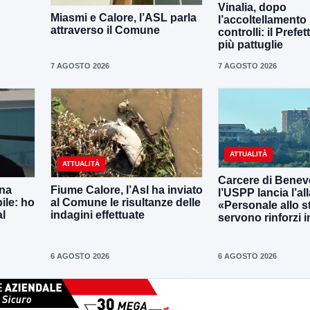
Vinalia, dopo
Miasmi e Calore, l’ASL parla
l’accoltellamento r
attraverso il Comune
controlli: il Prefe
più pattuglie
7 AGOSTO 2026
7 AGOSTO 2026
ATTUALITÀ
ATTUALITÀ
Carcere di Benev
una
Fiume Calore, l’Asl ha inviato
l’USPP lancia l’al
ile: ho
al Comune le risultanze delle
«Personale allo s
al
indagini effettuate
servono rinforzi 
6 AGOSTO 2026
6 AGOSTO 2026