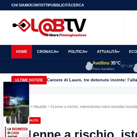
CHI SIAMO
CONTATTI
PUBBLICITÀ
CERCA
HOME
CRONACA
POLITICA
ATTUALITÀ
ECO
Avellino
35°C
37° / 19°
Poco nuvoloso
Carcere di Lauro, tre detenute incinte: l’all
ULTIME NOTIZIE
Home
>
Attualità
> 51enne a rischio, isterectomia robot-assistita riusci
ATTUALITÀ
51enne a rischio, is