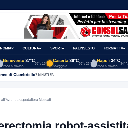
NOMIA
CULTURA
SPORT
PALINSESTO
FORMAT TV
Benevento
37°C
Caserta
36°C
Napoli
34°C
38° / 18°
36° / 23°
34° /
Poco nuvoloso
Soleggiato
Poco nuvoloso
arme di Ciambriello
7 MINUTI FA
ta all’Azienda ospedaliera Moscati
terectomia robot-assistit