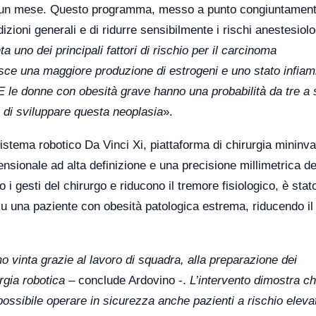
rca un mese. Questo programma, messo a punto congiuntament
dizioni generali e di ridurre sensibilmente i rischi anestesiolo
a uno dei principali fattori di rischio per il carcinoma
isce una maggiore produzione di estrogeni e uno stato infia
E le donne con obesità grave hanno una probabilità da tre a 
 di sviluppare questa neoplasia
».
 sistema robotico Da Vinci Xi, piattaforma di chirurgia mininva
nsionale ad alta definizione e una precisione millimetrica de
 i gesti del chirurgo e riducono il tremore fisiologico, è stat
su una paziente con obesità patologica estrema, riducendo i
vinta grazie al lavoro di squadra, alla preparazione dei
urgia robotica
– conclude Ardovino -.
L’intervento dimostra c
 possibile operare in sicurezza anche pazienti a rischio eleva