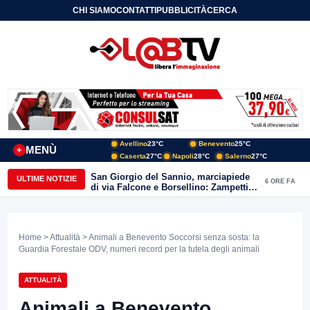
CHI SIAMO
CONTATTI
PUBBLICITÀ
CERCA
Avellino
23°C
Benevento
25°C
MENÙ
+
Caserta
27°C
Napoli
28°C
Salerno
27°C
San Giorgio del Sannio, marciapiede
ULTIME NOTIZIE
6 ORE FA
di via Falcone e Borsellino: Zampetti e
Lombardi replicano alle polemiche
Home
>
Attualità
> Animali a Benevento Soccorsi senza sosta: la
Guardia Forestale ODV, numeri record per la tutela degli animali
ATTUALITÀ
Animali a Benevento