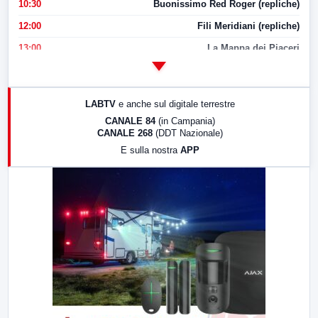
10:30
Buonissimo Red Roger (repliche)
12:00
Fili Meridiani (repliche)
13:00
La Mappa dei Piaceri
14:00
LabNews
17:00
LabNews (replica)
LABTV
e anche sul digitale terrestre
18:30
Di Faccia e di Profilo (repliche)
CANALE 84
(in Campania)
CANALE 268
(DDT Nazionale)
19:30
LabNews (Diretta)
E sulla nostra
APP
21:00
Free Sport
23:00
LabNews (replica)