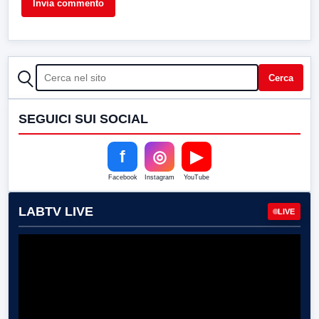
CERCA
Cerca
SEGUICI SUI SOCIAL
f
◎
▶
Facebook
Instagram
YouTube
LABTV LIVE
LIVE