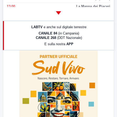
13:00
La Mappa dei Piaceri
14:00
LabNews
17:00
LabNews (replica)
LABTV
e anche sul digitale terrestre
18:30
Di Faccia e di Profilo (repliche)
CANALE 84
(in Campania)
CANALE 268
(DDT Nazionale)
19:30
LabNews (Diretta)
E sulla nostra
APP
21:00
Free Sport
23:00
LabNews (replica)