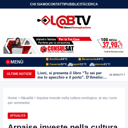
CHI SIAMO
CONTATTI
PUBBLICITÀ
CERCA
Avellino
34°C
Benevento
34°C
MENÙ
+
Caserta
32°C
Napoli
31°C
Salerno
31°C
Lioni, si presenta il libro “Tu sei per
ULTIME NOTIZIE
60 MINUTI FA
me lo specchio e il porto”. D’Amelio:
“Gettiamo un seme d’impegno futuro
per tante e tanti”
Home
>
Attualità
> Arpaise investe nella cultura enologica: al via i corsi
per sommelier
ATTUALITÀ
Arpaise investe nella cultura