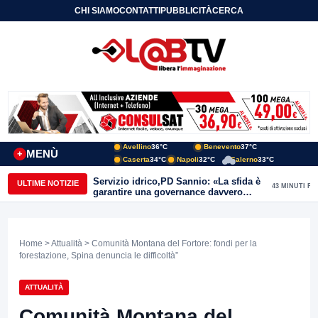
CHI SIAMO
CONTATTI
PUBBLICITÀ
CERCA
Avellino
36°C
Benevento
37°C
MENÙ
+
Caserta
34°C
Napoli
32°C
Salerno
33°C
Servizio idrico,PD Sannio: «La sfida è
ULTIME NOTIZIE
43 MINUTI FA
garantire una governance davvero
pubblica»
Home
>
Attualità
> Comunità Montana del Fortore: fondi per la
forestazione, Spina denuncia le difficoltà”
ATTUALITÀ
Comunità Montana del