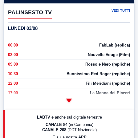
VEDI TUTTI
PALINSESTO TV
LUNEDI 03/08
00:00
FabLab (replica)
02:00
Nouvelle Vouge (Film)
09:00
Rosso e Nero (repliche)
10:30
Buonissimo Red Roger (repliche)
12:00
Fili Meridiani (repliche)
13:00
La Mappa dei Piaceri
14:00
LabNews
17:00
LabNews (replica)
LABTV
e anche sul digitale terrestre
18:30
Di Faccia e di Profilo (repliche)
CANALE 84
(in Campania)
CANALE 268
(DDT Nazionale)
19:30
LabNews (Diretta)
E sulla nostra
APP