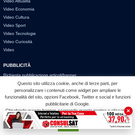
Video Attualità
Video Economia
Video Cultura
Video Sport
Video Tecnologie
Video Curiosità
Video
PUBBLICITÀ
Richiesta pubblicazione articoli/banner
Questo sito utilizza cookie, anche di terze parti, per
SEGUICI SUI SOCIAL
personalizzare i contenuti come widget per ampliare le
funzionalità del sito, opzioni Facebook, Twitter e social e funzioni
f
◎
▶
pubblicitarie di Google.
×
Facebook
Instagram
YouTube
Chiudendo questo banner, scorrendo questa pagina o cliccando
su qualunque suo elemento acconsenti all'uso dei cookie.
Accetta
© 2026 LABTV - Tutti i diritti riservati