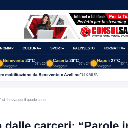
NOMIA
CULTURA
SPORT
PALINSESTO
FORMAT TV
Benevento
23°C
Caserta
26°C
Napoli
27°C
39° / 20°
35° / 24°
33° /
Soleggiato
Soleggiato
Soleggiato
re mobilitazione da Benevento e Avellino”
14 ORE FA
” si rinnova per il quarto anno
 dalle carceri: “Parole i