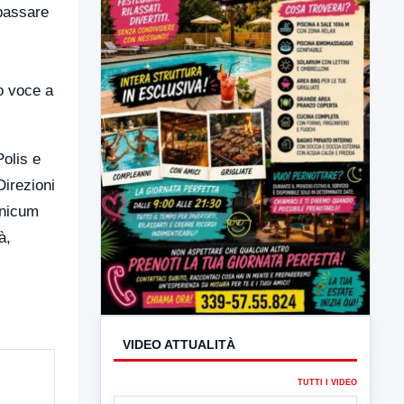
epassare
no voce a
Polis e
Direzioni
VIDEO ATTUALITÀ
unicum
à,
TUTTI I VIDEO
▶