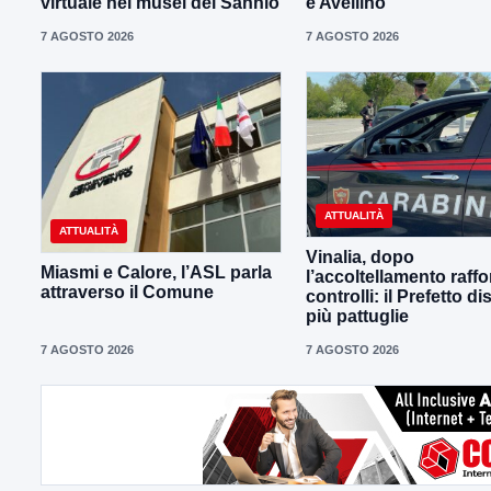
virtuale nei musei del Sannio
e Avellino”
7 AGOSTO 2026
7 AGOSTO 2026
ATTUALITÀ
ATTUALITÀ
Vinalia, dopo
Miasmi e Calore, l’ASL parla
l’accoltellamento raffor
attraverso il Comune
controlli: il Prefetto d
più pattuglie
7 AGOSTO 2026
7 AGOSTO 2026