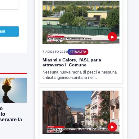
7 AGOSTO 2026
ATTUALITÀ
Miasmi e Calore, l'ASL parla
attraverso il Comune
Nessuna nuova moria di pesci e nessuna
criticità igienico-sanitaria nel...
ram
▶
7 AGOSTO 2026
ATTUALITÀ
Benevento tra le città più roventi
co
della Campania, piazza Fusco
raggiunge i 45 gradi
sto
ervare la
Benevento è tra le città più calde della
Campania. Lo...