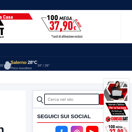
Salerno
28°C
 26°
34° / 26°
Poco nuvoloso
CERCA
Cerca
SEGUICI SUI SOCIAL
n
f
◎
▶