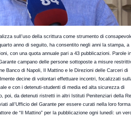
calizza sull’uso della scrittura come strumento di consapevo
l quarto anno di seguito, ha consentito negli anni la stampa, a
oni, con una quota annuale pari a 43 pubblicazioni. Parole in
*Garante campano delle persone sottoposte a misure restritti
e Banco di Napoli, Il Mattino e le Direzioni delle Carceri di
ente decine di volontari effettuare incontri, focalizzati sull
eale e con i detenuti-studenti di media ed alta sicurezza di
poi, da detenuti ristretti in altri Istituti Penitenziari della R
ati all’Ufficio del Garante per essere curati nella loro forma
re de “Il Mattino” per la pubblicazione ogni lunedì: un ver