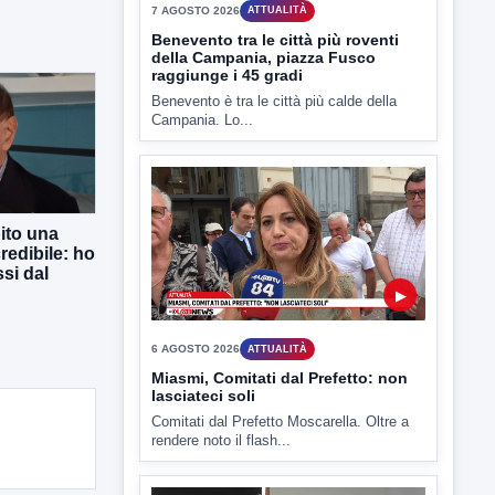
▶
6 AGOSTO 2026
ATTUALITÀ
Miasmi, Comitati dal Prefetto: non
lasciateci soli
ito una
redibile: ho
Comitati dal Prefetto Moscarella. Oltre a
si dal
rendere noto il flash...
▶