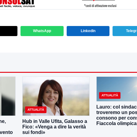
WhatsApp
LinkedIn
Teleg
ATTUALITÀ
Lauro: col sinda
ATTUALITÀ
troveremo un po
consono per cons
ne,
Hub in Valle Ufita, Galasso a
Fiaccola olimpica
Fico: «Venga a dire la verità
evento
sui fondi»