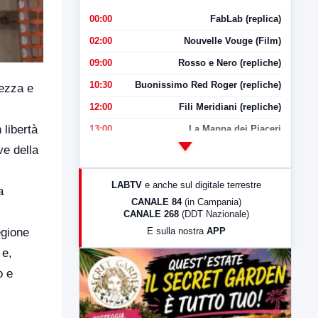
00:00
FabLab (replica)
02:00
Nouvelle Vouge (Film)
09:00
Rosso e Nero (repliche)
10:30
Buonissimo Red Roger (repliche)
lezza e
12:00
Fili Meridiani (repliche)
 libertà
13:00
La Mappa dei Piaceri
ve della
14:00
LabNews
17:00
LabNews (replica)
LABTV
e anche sul digitale terrestre
a
18:30
Di Faccia e di Profilo (repliche)
CANALE 84
(in Campania)
CANALE 268
(DDT Nazionale)
19:30
LabNews (Diretta)
E sulla nostra
APP
egione
21:00
Free Sport
 e,
23:00
LabNews (replica)
o e