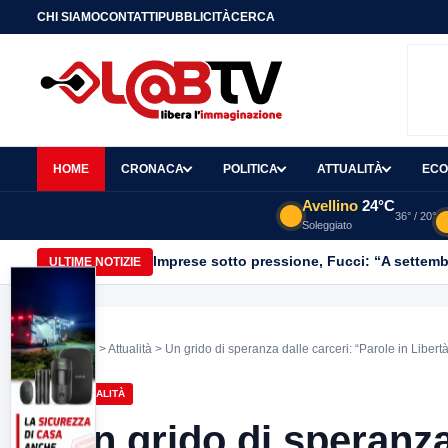
CHI SIAMO
CONTATTI
PUBBLICITÀ
CERCA
HOME
CRONACA
POLITICA
ATTUALITÀ
ECO
Avellino
24°C
36° / 20°
Soleggiato
Imprese sotto pressione, Fucci: “A settemb
ULTIME NOTIZIE
Home
>
Attualità
> Un grido di speranza dalle carceri: “Parole in Libertà
ATTUALITÀ
Un grido di speranza