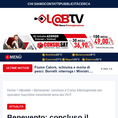
CHI SIAMO
CONTATTI
PUBBLICITÀ
CERCA
Avellino
20°C
Benevento
18°C
MENÙ
+
Caserta
23°C
Napoli
26°C
Salerno
26°C
Fiume Calore, schiuma e moria di
ULTIME NOTIZIE
8 ORE FA
pesci: Borrelli interroga i Ministri.
“Benevento paga l’assenza del
depuratore
Home
>
Attualità
> Benevento: concluso il Corso Interregionale per
operatori macchine movimento terra dei VV.F.
ATTUALITÀ
Benevento: concluso il