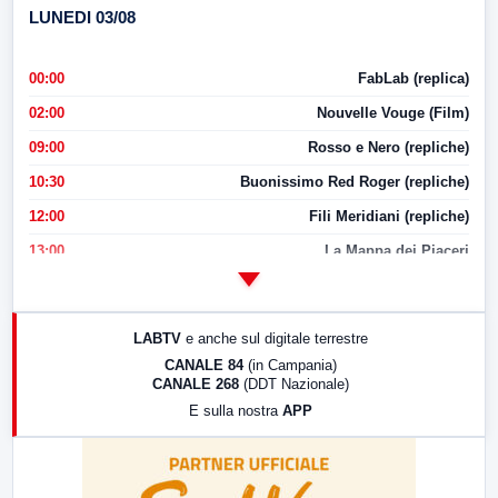
LUNEDI 03/08
00:00
FabLab (replica)
02:00
Nouvelle Vouge (Film)
09:00
Rosso e Nero (repliche)
10:30
Buonissimo Red Roger (repliche)
12:00
Fili Meridiani (repliche)
13:00
La Mappa dei Piaceri
14:00
LabNews
17:00
LabNews (replica)
LABTV
e anche sul digitale terrestre
18:30
Di Faccia e di Profilo (repliche)
CANALE 84
(in Campania)
CANALE 268
(DDT Nazionale)
19:30
LabNews (Diretta)
E sulla nostra
APP
21:00
Free Sport
23:00
LabNews (replica)