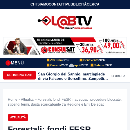
CHI SIAMO
CONTATTI
PUBBLICITÀ
CERCA
Avellino
20°C
Benevento
20°C
MENÙ
+
Caserta
25°C
Napoli
27°C
Salerno
26°C
San Giorgio del Sannio, marciapiede
ULTIME NOTIZIE
11 ORE FA
di via Falcone e Borsellino: Zampetti e
Lombardi replicano alle polemiche
Home
>
Attualità
> Forestali: fondi FESR inadeguati, procedure bloccate,
stipendi fermi. Basta scaricabarile tra Regione e Enti Delegati
ATTUALITÀ
Forestali: fondi FESR