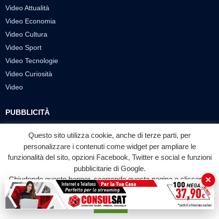
Video Attualità
Video Economia
Video Cultura
Video Sport
Video Tecnologie
Video Curiosità
Video
PUBBLICITÀ
Richiesta pubblicazione articoli/banner
Questo sito utilizza cookie, anche di terze parti, per
personalizzare i contenuti come widget per ampliare le
SEGUICI SUI SOCIAL
funzionalità del sito, opzioni Facebook, Twitter e social e funzioni
f
◎
▶
pubblicitarie di Google.
×
Chiudendo questo banner, scorrendo questa pagina o cliccando
Facebook
Instagram
YouTube
su qualunque suo elemento acconsenti all'uso dei cookie.
Accetta
© 2026 LABTV - Tutti i diritti riservati