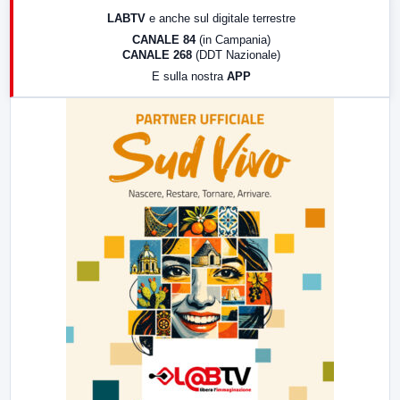
17:00
LabNews (replica)
LABTV
e anche sul digitale terrestre
18:30
Di Faccia e di Profilo (repliche)
CANALE 84
(in Campania)
CANALE 268
(DDT Nazionale)
19:30
LabNews (Diretta)
E sulla nostra
APP
21:00
Free Sport
23:00
LabNews (replica)