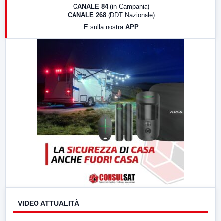
18:30
Di Faccia e di Profilo (repliche)
CANALE 84
(in Campania)
CANALE 268
(DDT Nazionale)
19:30
LabNews (Diretta)
E sulla nostra
APP
21:00
Free Sport
23:00
LabNews (replica)
VIDEO ATTUALITÀ