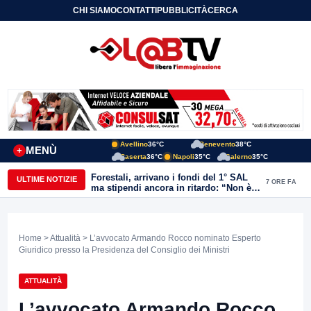
CHI SIAMO
CONTATTI
PUBBLICITÀ
CERCA
Avellino
36°C
Benevento
38°C
MENÙ
+
Caserta
36°C
Napoli
35°C
Salerno
35°C
Forestali, arrivano i fondi del 1° SAL
ULTIME NOTIZIE
7 ORE FA
ma stipendi ancora in ritardo: “Non è
più sostenibile”
Home
>
Attualità
> L’avvocato Armando Rocco nominato Esperto
Giuridico presso la Presidenza del Consiglio dei Ministri
ATTUALITÀ
L’avvocato Armando Rocco