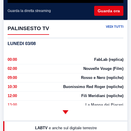
Guarda ora
Guarda la diretta streaming
VEDI TUTTI
PALINSESTO TV
LUNEDI 03/08
00:00
FabLab (replica)
02:00
Nouvelle Vouge (Film)
09:00
Rosso e Nero (repliche)
10:30
Buonissimo Red Roger (repliche)
12:00
Fili Meridiani (repliche)
13:00
La Mappa dei Piaceri
14:00
LabNews
17:00
LabNews (replica)
LABTV
e anche sul digitale terrestre