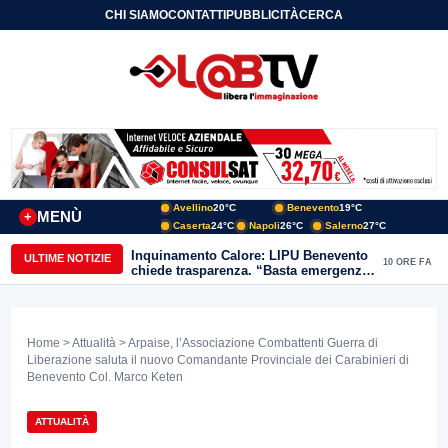
CHI SIAMO
CONTATTI
PUBBLICITÀ
CERCA
Avellino
20°C
Benevento
19°C
MENÙ
+
Caserta
24°C
Napoli
26°C
Salerno
27°C
Inquinamento Calore: LIPU Benevento
ULTIME NOTIZIE
10 ORE FA
chiede trasparenza. “Basta emergenze:
non possiamo continuare a trattare i
nostri corsi d’acqua come semplici
canali di scarico
Home
>
Attualità
> Arpaise, l’Associazione Combattenti Guerra di
Liberazione saluta il nuovo Comandante Provinciale dei Carabinieri di
Benevento Col. Marco Keten
ATTUALITÀ