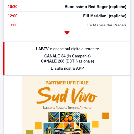
10:30
Buonissimo Red Roger (repliche)
12:00
Fili Meridiani (repliche)
13:00
La Mappa dei Piaceri
14:00
LabNews
17:00
LabNews (replica)
LABTV
e anche sul digitale terrestre
18:30
Di Faccia e di Profilo (repliche)
CANALE 84
(in Campania)
CANALE 268
(DDT Nazionale)
19:30
LabNews (Diretta)
E sulla nostra
APP
21:00
Free Sport
23:00
LabNews (replica)