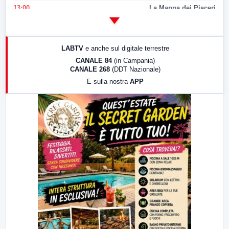
13:00
La Mappa dei Piaceri
14:00
LabNews
17:00
LabNews (replica)
LABTV
e anche sul digitale terrestre
18:30
Di Faccia e di Profilo (repliche)
CANALE 84
(in Campania)
CANALE 268
(DDT Nazionale)
19:30
LabNews (Diretta)
E sulla nostra
APP
21:00
Free Sport
23:00
LabNews (replica)