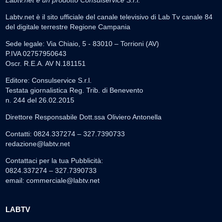
Labtv.net è un prodotto Consulservice S.r.l.
Labtv.net è il sito ufficiale del canale televisivo di Lab Tv canale 84
del digitale terrestre Regione Campania
Sede legale: Via Chiaio, 5 - 83010 – Torrioni (AV)
P.IVA 02757950643
Oscr. R.E.A. AV N.181151
Editore: Consulservice S.r.l.
Testata giornalistica Reg. Trib. di Benevento
n. 244 del 26.02.2015
Direttore Responsabile Dott.ssa Oliviero Antonella
Contatti: 0824.337274 – 327.7390733
redazione@labtv.net
Contattaci per la tua Pubblicità:
0824.337274 – 327.7390733
email:
commerciale@labtv.net
LABTV