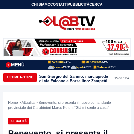
CHI SIAMO
CONTATTI
PUBBLICITÀ
CERCA
Avellino
24°C
Benevento
22°C
MENÙ
+
Caserta
26°C
Napoli
28°C
Salerno
27°C
San Giorgio del Sannio, marciapiede
ULTIME NOTIZIE
15 ORE FA
di via Falcone e Borsellino: Zampetti e
Lombardi replicano alle polemiche
Home
>
Attualità
> Benevento, si presenta il nuovo comandante
provinciale dei Carabinieri Marco Keten: “Già mi sento a casa”
ATTUALITÀ
Benevento, si presenta il