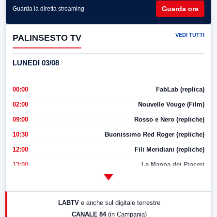
Guarda ora
Guarda la diretta streaming
VEDI TUTTI
PALINSESTO TV
LUNEDI 03/08
00:00
FabLab (replica)
02:00
Nouvelle Vouge (Film)
09:00
Rosso e Nero (repliche)
10:30
Buonissimo Red Roger (repliche)
12:00
Fili Meridiani (repliche)
13:00
La Mappa dei Piaceri
14:00
LabNews
17:00
LabNews (replica)
LABTV
e anche sul digitale terrestre
18:30
Di Faccia e di Profilo (repliche)
CANALE 84
(in Campania)