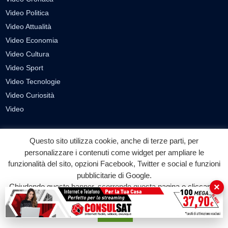
Video Politica
Video Attualità
Video Economia
Video Cultura
Video Sport
Video Tecnologie
Video Curiosità
Video
PUBBLICITÀ
Questo sito utilizza cookie, anche di terze parti, per
Richiesta pubblicazione articoli/banner
personalizzare i contenuti come widget per ampliare le
funzionalità del sito, opzioni Facebook, Twitter e social e funzioni
SEGUICI SUI SOCIAL
pubblicitarie di Google.
×
Chiudendo questo banner, scorrendo questa pagina o cliccando
f
◎
▶
su qualunque suo elemento acconsenti all'uso dei cookie.
Facebook
Instagram
YouTube
Accetta