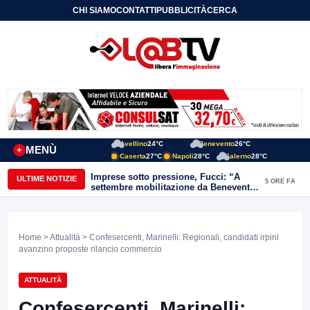
CHI SIAMO
CONTATTI
PUBBLICITÀ
CERCA
Avellino
24°C
Benevento
26°C
MENÙ
+
Caserta
27°C
Napoli
28°C
Salerno
28°C
Imprese sotto pressione, Fucci: “A
ULTIME NOTIZIE
5 ORE FA
settembre mobilitazione da Benevento
e Avellino”
Home
>
Attualità
> Confesercenti, Marinelli: Regionali, candidati irpini
avanzino proposte rilancio commercio
ATTUALITÀ
Confesercenti, Marinelli: