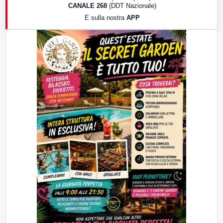
CANALE 268
(DDT Nazionale)
19:30
LabNews (Diretta)
E sulla nostra
APP
21:00
Free Sport
23:00
LabNews (replica)