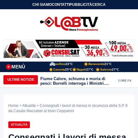
CHI SIAMO
CONTATTI
PUBBLICITÀ
CERCA
Avellino
22°C
Benevento
21°C
MENÙ
+
Caserta
25°C
Napoli
27°C
Salerno
27°C
Fiume Calore, schiuma e moria di
ULTIME NOTIZIE
3 ORE FA
pesci: Borrelli interroga i Ministri.
“Benevento paga l’assenza del
depuratore
Home
>
Attualità
> Consegnati i lavori di messa in sicurezza della S.P. 9
da Casale Maccabei al bivio Ceppaloni
ATTUALITÀ
Consegnati i lavori di messa