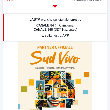
13:00
La Mappa dei Piaceri
14:00
LabNews
17:00
LabNews (replica)
LABTV
e anche sul digitale terrestre
18:30
Di Faccia e di Profilo (repliche)
CANALE 84
(in Campania)
CANALE 268
(DDT Nazionale)
19:30
LabNews (Diretta)
E sulla nostra
APP
21:00
Free Sport
23:00
LabNews (replica)