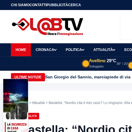
CHI SIAMO
CONTATTI
PUBBLICITÀ
CERCA
HOME
CRONACA
POLITICA
ATTUALITÀ
ECO
Avellino
29°C
38° / 20°
Soleggiato
San Giorgio del Sannio, marciapiede di via
ULTIME NOTIZIE
Home
>
Attualità
> Mastella: “Nordio cita il mio caso? Lo ringrazio. All
ATTUALITÀ
Mastella: “Nordio ci