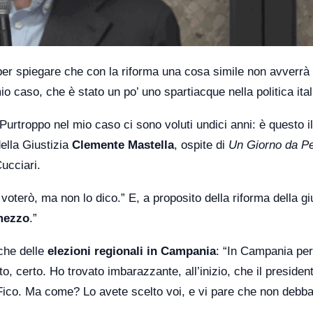
so per spiegare che con la riforma una cosa simile non avverrà
io caso, che è stato un po’ uno spartiacque nella politica ital
Purtroppo nel mio caso ci sono voluti undici anni: è questo il 
ella Giustizia
Clemente Mastella
, ospite di
Un Giorno da P
ucciari.
terò, ma non lo dico.” E, a proposito della riforma della giu
mezzo
.”
nche delle
elezioni regionali in Campania
: “In Campania per
, certo. Ho trovato imbarazzante, all’inizio, che il president
ico. Ma come? Lo avete scelto voi, e vi pare che non debba