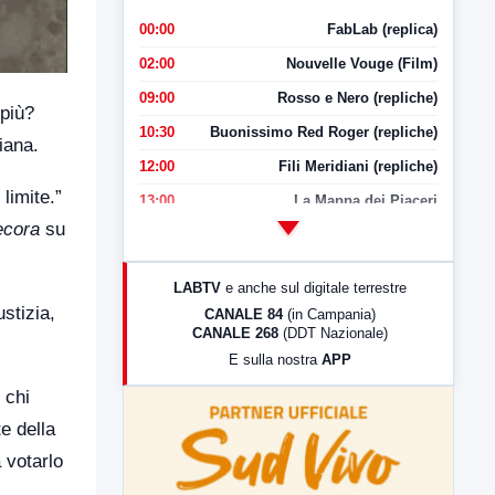
00:00
FabLab (replica)
02:00
Nouvelle Vouge (Film)
09:00
Rosso e Nero (repliche)
 più?
10:30
Buonissimo Red Roger (repliche)
iana.
12:00
Fili Meridiani (repliche)
limite.”
13:00
La Mappa dei Piaceri
ecora
su
14:00
LabNews
17:00
LabNews (replica)
LABTV
e anche sul digitale terrestre
18:30
Di Faccia e di Profilo (repliche)
stizia,
CANALE 84
(in Campania)
CANALE 268
(DDT Nazionale)
19:30
LabNews (Diretta)
E sulla nostra
APP
21:00
Free Sport
 chi
23:00
LabNews (replica)
e della
 votarlo