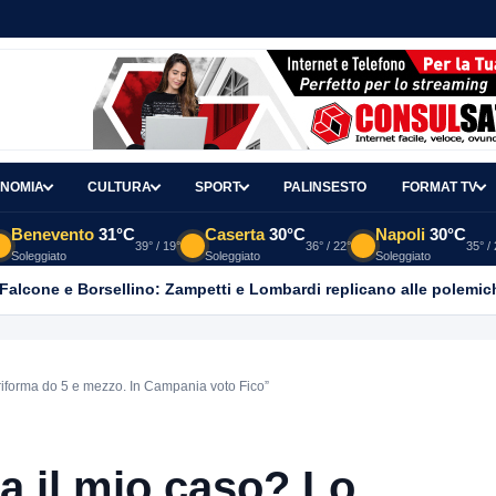
NOMIA
CULTURA
SPORT
PALINSESTO
FORMAT TV
Benevento
31°C
Caserta
30°C
Napoli
30°C
39° / 19°
36° / 22°
35° /
Soleggiato
Soleggiato
Soleggiato
 Falcone e Borsellino: Zampetti e Lombardi replicano alle polemic
a riforma do 5 e mezzo. In Campania voto Fico”
ta il mio caso? Lo