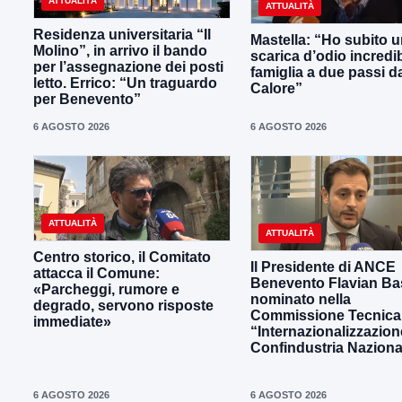
ATTUALITÀ
ATTUALITÀ
Residenza universitaria “Il
Mastella: “Ho subito 
Molino”, in arrivo il bando
scarica d’odio incredib
per l’assegnazione dei posti
famiglia a due passi d
letto. Errico: “Un traguardo
Calore”
per Benevento”
6 AGOSTO 2026
6 AGOSTO 2026
ATTUALITÀ
ATTUALITÀ
Centro storico, il Comitato
Il Presidente di ANCE
attacca il Comune:
Benevento Flavian Bas
«Parcheggi, rumore e
nominato nella
degrado, servono risposte
Commissione Tecnica
immediate»
“Internazionalizzazion
Confindustria Naziona
6 AGOSTO 2026
6 AGOSTO 2026