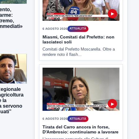
6 AGOSTO 2026
ATTUALITÀ
ento,
Miasmi, Comitati dal Prefetto: non
larme:
lasciateci soli
tremo,
immediati»
Comitati dal Prefetto Moscarella. Oltre a
rendere noto il flash...
▶
Regionale
gricoltura
6 AGOSTO 2026
ATTUALITÀ
 la
Tirata del Carro ancora in forse,
ra servono
D'Ambrosio: continuiamo a lavorare
uati”
L'assessore comunale alla Cultura di
Mirabella Eclano, Raffaella Rita
D'Ambrosio,...