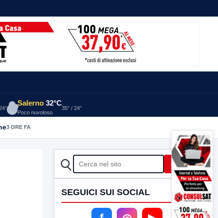
Salerno
32°C
 24°
35° / 24°
Poco nuvoloso
he
3 ORE FA
CERCA
Cerca
SEGUICI SUI SOCIAL
f
◎
▶