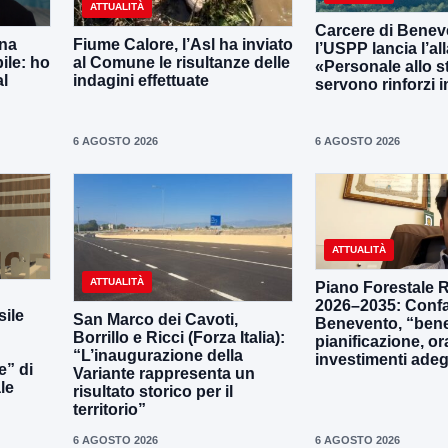
ATTUALITÀ
Carcere di Benev
una
Fiume Calore, l’Asl ha inviato
l’USPP lancia l’al
ile: ho
al Comune le risultanze delle
«Personale allo s
al
indagini effettuate
servono rinforzi 
6 AGOSTO 2026
6 AGOSTO 2026
ATTUALITÀ
ATTUALITÀ
Piano Forestale 
2026–2035: Confa
ile
San Marco dei Cavoti,
Benevento, “bene
Borrillo e Ricci (Forza Italia):
pianificazione, o
“L’inaugurazione della
investimenti adeg
e” di
Variante rappresenta un
le
risultato storico per il
territorio”
6 AGOSTO 2026
6 AGOSTO 2026