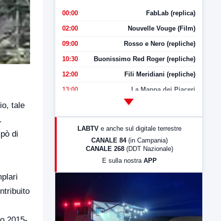
00:00
FabLab (replica)
02:00
Nouvelle Vouge (Film)
09:00
Rosso e Nero (repliche)
10:30
Buonissimo Red Roger (repliche)
12:00
Fili Meridiani (repliche)
13:00
La Mappa dei Piaceri
o, tale
14:00
LabNews
.
17:00
LabNews (replica)
LABTV
e anche sul digitale terrestre
 pò di
18:30
Di Faccia e di Profilo (repliche)
CANALE 84
(in Campania)
CANALE 268
(DDT Nazionale)
19:30
LabNews (Diretta)
E sulla nostra
APP
21:00
Free Sport
mplari
23:00
LabNews (replica)
ntribuito
do 2015-