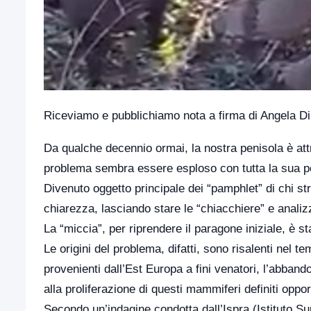
Riceviamo e pubblichiamo nota a firma di Angela D
Da qualche decennio ormai, la nostra penisola è attr
problema sembra essere esploso con tutta la sua po
Divenuto oggetto principale dei “pamphlet” di chi str
chiarezza, lasciando stare le “chiacchiere” e analiz
La “miccia”, per riprendere il paragone iniziale, è 
Le origini del problema, difatti, sono risalenti nel 
provenienti dall’Est Europa a fini venatori, l’abban
alla proliferazione di questi mammiferi definiti oppor
Secondo un’indagine condotta dall’Ispra (Istituto S