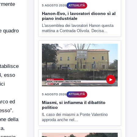
ormente
TUTTI I VIDEO
ge quadro
▶
tabilisce
5 AGOSTO 2026
ATTUALITÀ
3, esso
Hanon-Evo, i lavoratori dicono sì al
piano industriale
ici
L'assemblea dei lavoratori Hanon questa
mattina a Contrada Olivola. Decisa...
arco ed
esso”.
one della
ca.