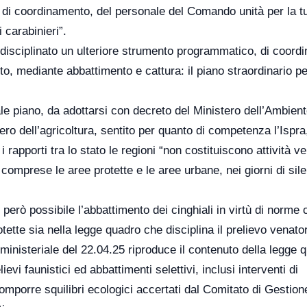
 e di coordinamento, del personale del Comando unità per la t
 carabinieri”.
a disciplinato un ulteriore strumento programmatico, di coor
nto, mediante abbattimento e cattura: il piano straordinario pe
ale piano, da adottarsi con decreto del Ministero dell’Ambien
ero dell’agricoltura, sentito per quanto di competenza l’Ispra
rapporti tra lo stato le regioni “non costituiscono attività ve
comprese le aree protette e le aree urbane, nei giorni di sil
 però possibile l’abbattimento dei cinghiali in virtù di norme 
ette sia nella legge quadro che disciplina il prelievo venator
inisteriale del 22.04.25 riproduce il contenuto della legge 
lievi faunistici ed abbattimenti selettivi, inclusi interventi di
omporre squilibri ecologici accertati dal Comitato di Gestione