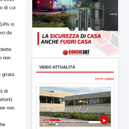
o di cui
e 14% in
ivo da
otette
io non
 girata
i di
lioni)
aree non
che
VIDEO ATTUALITÀ