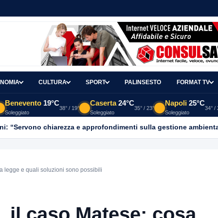
NOMIA
CULTURA
SPORT
PALINSESTO
FORMAT TV
Benevento
19°C
Caserta
24°C
Napoli
25°C
38° / 19°
35° / 23°
34° /
Soleggiato
Soleggiato
Soleggiato
ni: “Servono chiarezza e approfondimenti sulla gestione ambient
 legge e quali soluzioni sono possibili
 il caso Matese: cosa