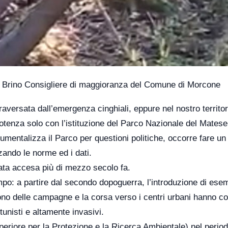
i Brino Consigliere di maggioranza del Comune di Morcone
aversata dall’emergenza cinghiali, eppure nel nostro territori
tenza solo con l’istituzione del Parco Nazionale del Matese
umentalizza il Parco per questioni politiche, occorre fare un
zando le norme ed i dati.
stata accesa più di mezzo secolo fa.
tempo: a partire dal secondo dopoguerra, l’introduzione di ese
dono delle campagne e la corsa verso i centri urbani hanno co
tunisti e altamente invasivi.
uperiore per la Protezione e la Ricerca Ambientale) nel perio