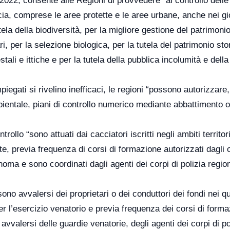
022, consente alle Regioni di provvedere “al controllo delle
cia, comprese le aree protette e le aree urbane, anche nei gio
utela della biodiversità, per la migliore gestione del patrimoni
ri, per la selezione biologica, per la tutela del patrimonio sto
stali e ittiche e per la tutela della pubblica incolumità e della
piegati si rivelino inefficaci, le regioni “possono autorizzare,
mbientale, piani di controllo numerico mediante abbattimento o
llo “sono attuati dai cacciatori iscritti negli ambiti territori
te, previa frequenza di corsi di formazione autorizzati dagli 
noma e sono coordinati dagli agenti dei corpi di polizia regio
no avvalersi dei proprietari o dei conduttori dei fondi nei qu
er l’esercizio venatorio e previa frequenza dei corsi di form
avvalersi delle guardie venatorie, degli agenti dei corpi di po