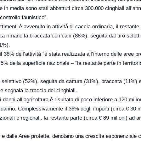
 in media sono stati abbattuti circa 300.000 cinghiali all’ann
controllo faunistico”.
ttimenti è avvenuto in attività di caccia ordinaria, il restant
zzata rimane la braccata con cani (88%), seguita dal tiro selett
(1%).
il 38% dell’attività “è stata realizzata all’interno delle aree pr
,5% della superficie nazionale – “la restante parte in territor
tiro selettivo (52%), seguita da cattura (31%), braccata (11%) e
 segnala la traccia dei cinghiali.
danni all’agricoltura è risultata di poco inferiore a 120 milion
di danno. Complessivamente il 36% degli importi (circa € 30 mi
azionali e regionali, la restante parte (circa € 89 milioni) ad 
oni e dalle Aree protette, denotano una crescita esponenziale 