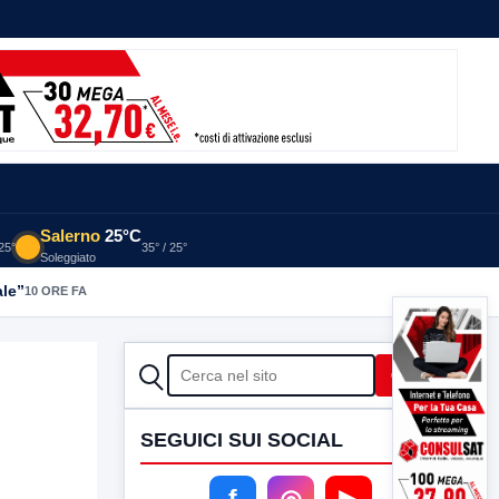
Salerno
25°C
 25°
35° / 25°
Soleggiato
ale”
10 ORE FA
CERCA
Cerca
SEGUICI SUI SOCIAL
f
◎
▶