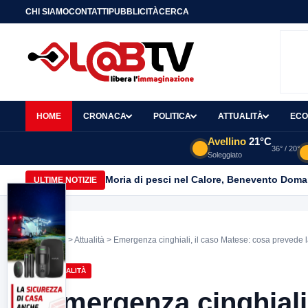
CHI SIAMO
CONTATTI
PUBBLICITÀ
CERCA
HOME
CRONACA
POLITICA
ATTUALITÀ
ECO
Avellino
21°C
36° / 20°
Soleggiato
Moria di pesci nel Calore, Benevento Doma
ULTIME NOTIZIE
Home
>
Attualità
> Emergenza cinghiali, il caso Matese: cosa prevede la
ATTUALITÀ
Emergenza cinghiali,