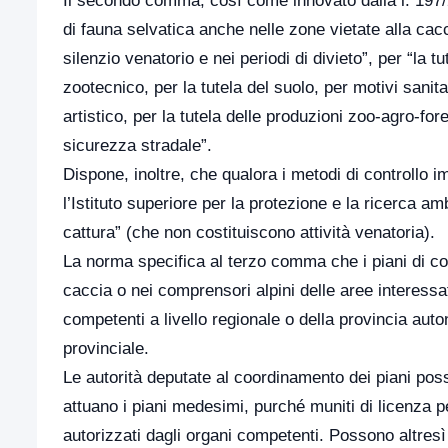
Il secondo comma, così come innovato dalla l. 197/2
di fauna selvatica anche nelle zone vietate alla cac
silenzio venatorio e nei periodi di divieto”, per “la t
zootecnico, per la tutela del suolo, per motivi sanita
artistico, per la tutela delle produzioni zoo-agro-fore
sicurezza stradale”.
Dispone, inoltre, che qualora i metodi di controllo im
l’Istituto superiore per la protezione e la ricerca a
cattura” (che non costituiscono attività venatoria).
La norma specifica al terzo comma che i piani di contro
caccia o nei comprensori alpini delle aree interessa
competenti a livello regionale o della provincia auto
provinciale.
Le autorità deputate al coordinamento dei piani posso
attuano i piani medesimi, purché muniti di licenza p
autorizzati dagli organi competenti. Possono altresì 