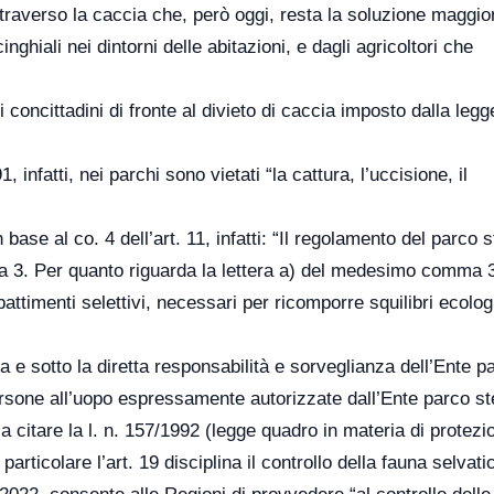
traverso la caccia che, però oggi, resta la soluzione maggi
nghiali nei dintorni delle abitazioni, e dagli agricoltori che
 concittadini di fronte al divieto di caccia imposto dalla leg
 infatti, nei parchi sono vietati “la cattura, l’uccisione, il
ase al co. 4 dell’art. 11, infatti: “Il regolamento del parco s
omma 3. Per quanto riguarda la lettera a) del medesimo comma 
battimenti selettivi, necessari per ricomporre squilibri ecolog
a e sotto la diretta responsabilità e sorveglianza dell’Ente p
ersone all’uopo espressamente autorizzate dall’Ente parco st
za citare la l. n. 157/1992 (legge quadro in materia di protezi
rticolare l’art. 19 disciplina il controllo della fauna selvati