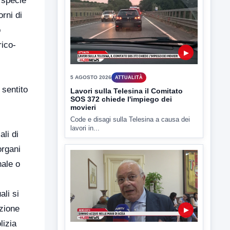
 specie
▶
rni di
o
5 AGOSTO 2026
ATTUALITÀ
rico-
Miasmi, si infiamma il dibattito
politico
lL caso dei miasmi a Ponte Valentino
approda anche nel...
 sentito
ali di
organi
▶
nale o
5 AGOSTO 2026
ATTUALITÀ
ali si
Lavori sulla Telesina il Comitato
SOS 372 chiede l'impiego dei
azione
movieri
lizia
Code e disagi sulla Telesina a causa dei