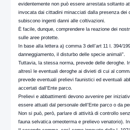
evidentemente non può essere arrestata soltanto at
invocata dai cittadini minacciati dalla presenza dei ci
subiscono ingenti danni alle coltivazioni.
È facile, dunque, comprendere la reazione dei nostri
sulle aree protette.
In base alla lettera a) comma 3 dell’art 11 l. 394/1991,
danneggiamento, il disturbo delle specie animali”.
Tuttavia, la stessa norma, prevede delle deroghe. In b
altresì le eventuali deroghe ai divieti di cui al c
prevede eventuali prelievi faunistici ed eventuali ab
accertati dall’Ente parco.
Prelievi e abbattimenti devono avvenire per iniziativ
essere attuati dal personale dell’Ente parco o da p
Non si può, però, parlare di attività di controllo sen
fauna selvatica omeoterma e prelievo venatorio). In pa