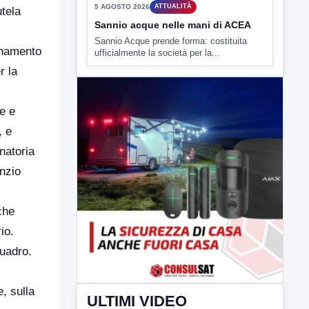
lavori in...
utela
dinamento
r la
te e
▶
, e
5 AGOSTO 2026
ATTUALITÀ
natoria
Sannio acque nelle mani di ACEA
enzio
Sannio Acque prende forma: costituita
ufficialmente la società per la...
che
io.
quadro.
, sulla