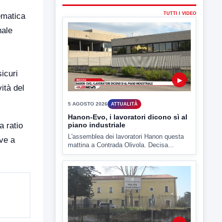
lematica
nale
icuri
ità del
a ratio
ULTIMI VIDEO
rve a
TUTTI I VIDEO
▶