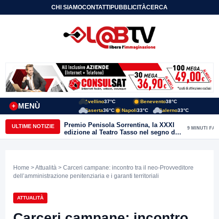
CHI SIAMO
CONTATTI
PUBBLICITÀ
CERCA
Avellino
37°C
Benevento
38°C
MENÙ
+
Caserta
36°C
Napoli
33°C
Salerno
33°C
Premio Penisola Sorrentina, la XXXI
ULTIME NOTIZIE
9 MINUTI FA
edizione al Teatro Tasso nel segno de
“La Repubblica dei luoghi”
Home
>
Attualità
> Carceri campane: incontro tra il neo-Provveditore
dell’amministrazione penitenziaria e i garanti territoriali
ATTUALITÀ
Carceri campane: incontro