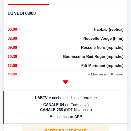
LUNEDI 03/08
00:00
FabLab (replica)
02:00
Nouvelle Vouge (Film)
09:00
Rosso e Nero (repliche)
10:30
Buonissimo Red Roger (repliche)
12:00
Fili Meridiani (repliche)
13:00
La Mappa dei Piaceri
14:00
LabNews
17:00
LabNews (replica)
LABTV
e anche sul digitale terrestre
18:30
Di Faccia e di Profilo (repliche)
CANALE 84
(in Campania)
CANALE 268
(DDT Nazionale)
19:30
LabNews (Diretta)
E sulla nostra
APP
21:00
Free Sport
23:00
LabNews (replica)