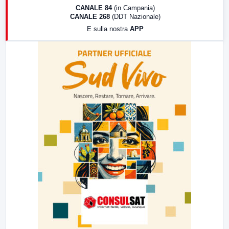
18:30
Di Faccia e di Profilo (repliche)
CANALE 84
(in Campania)
CANALE 268
(DDT Nazionale)
19:30
LabNews (Diretta)
E sulla nostra
APP
21:00
Free Sport
23:00
LabNews (replica)