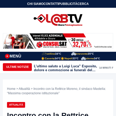
CHI SIAMO
CONTATTI
PUBBLICITÀ
CERCA
Avellino
34°C
Benevento
35°C
MENÙ
+
Caserta
34°C
Napoli
33°C
Salerno
34°C
L’ultimo saluto a Luigi Luca” Esposito,
ULTIME NOTIZIE
14 MINUTI FA
dolore e commozione ai funerali del
giornalista ucciso
Home
>
Attualità
> Incontro con la Rettrice Moreno, il sindaco Mastella:
“Massima cooperazione istituzionale”
ATTUALITÀ
Incontro con la Rettrice