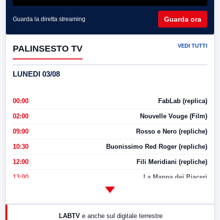
Guarda ora
Guarda la diretta streaming
VEDI TUTTI
PALINSESTO TV
LUNEDI 03/08
00:00
FabLab (replica)
02:00
Nouvelle Vouge (Film)
09:00
Rosso e Nero (repliche)
10:30
Buonissimo Red Roger (repliche)
12:00
Fili Meridiani (repliche)
13:00
La Mappa dei Piaceri
14:00
LabNews
17:00
LabNews (replica)
LABTV
e anche sul digitale terrestre