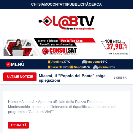
CHI SIAMO
CONTATTI
PUBBLICITÀ
CERCA
Avellino
37°C
Benevento
39°C
MENÙ
+
Caserta
36°C
Napoli
35°C
Salerno
36°C
Miasmi, il “Popolo del Ponte” esige
ULTIME NOTIZIE
2 ORE FA
spiegazioni
Home
>
Attualità
> Apertura ufficiale della Piazza Pennino a
Montesarchio: completato l’intervento di riqualificazione inserito nel
programma “Caudium VIVE”
ATTUALITÀ