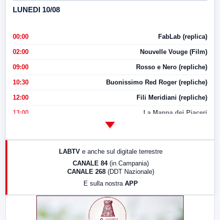
LUNEDI 10/08
00:00
FabLab (replica)
02:00
Nouvelle Vouge (Film)
09:00
Rosso e Nero (repliche)
10:30
Buonissimo Red Roger (repliche)
12:00
Fili Meridiani (repliche)
13:00
La Mappa dei Piaceri
14:00
LabNews
17:00
LabNews (replica)
LABTV
e anche sul digitale terrestre
18:30
Di Faccia e di Profilo (repliche)
CANALE 84
(in Campania)
CANALE 268
(DDT Nazionale)
19:30
LabNews (Diretta)
E sulla nostra
APP
21:00
Free Sport
23:00
LabNews (replica)