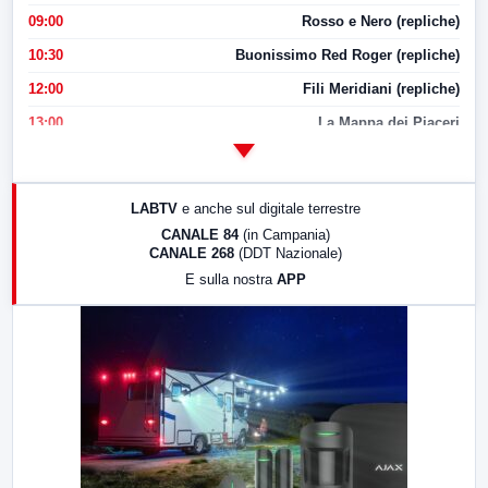
09:00
Rosso e Nero (repliche)
10:30
Buonissimo Red Roger (repliche)
12:00
Fili Meridiani (repliche)
13:00
La Mappa dei Piaceri
14:00
LabNews
17:00
LabNews (replica)
LABTV
e anche sul digitale terrestre
18:30
Di Faccia e di Profilo (repliche)
CANALE 84
(in Campania)
CANALE 268
(DDT Nazionale)
19:30
LabNews (Diretta)
E sulla nostra
APP
21:00
Free Sport
23:00
LabNews (replica)