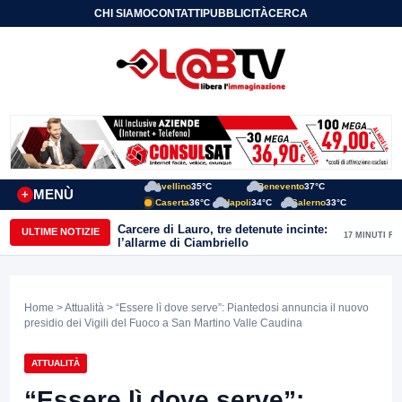
CHI SIAMO
CONTATTI
PUBBLICITÀ
CERCA
Avellino
35°C
Benevento
37°C
MENÙ
+
Caserta
36°C
Napoli
34°C
Salerno
33°C
Carcere di Lauro, tre detenute incinte:
ULTIME NOTIZIE
17 MINUTI FA
l’allarme di Ciambriello
Home
>
Attualità
> “Essere lì dove serve”: Piantedosi annuncia il nuovo
presidio dei Vigili del Fuoco a San Martino Valle Caudina
ATTUALITÀ
“Essere lì dove serve”: