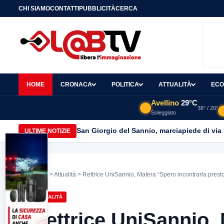
CHI SIAMO
CONTATTI
PUBBLICITÀ
CERCA
HOME
CRONACA
POLITICA
ATTUALITÀ
ECO
Avellino
29°C
38° / 20°
Soleggiato
San Giorgio del Sannio, marciapiede di via
ULTIME NOTIZIE
Home
>
Attualità
> Rettrice UniSannio, Matera “Spero incontrarla presto
ATTUALITÀ
Rettrice UniSannio, 