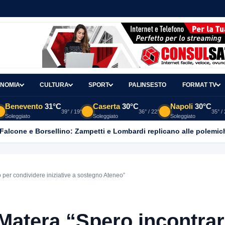
NOMIA
CULTURA
SPORT
PALINSESTO
FORMAT TV
Benevento
31°C
Caserta
30°C
Napoli
30°C
39° / 19°
36° / 22°
35° /
Soleggiato
Soleggiato
Soleggiato
 Falcone e Borsellino: Zampetti e Lombardi replicano alle polemic
 per condividere iniziative a sostegno Ateneo”
Matera “Spero incontrar