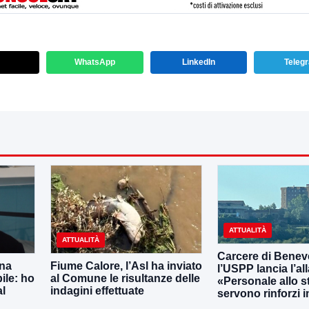
WhatsApp
LinkedIn
Teleg
ATTUALITÀ
ATTUALITÀ
Carcere di Benev
una
Fiume Calore, l’Asl ha inviato
l’USPP lancia l’al
ile: ho
al Comune le risultanze delle
«Personale allo s
al
indagini effettuate
servono rinforzi 