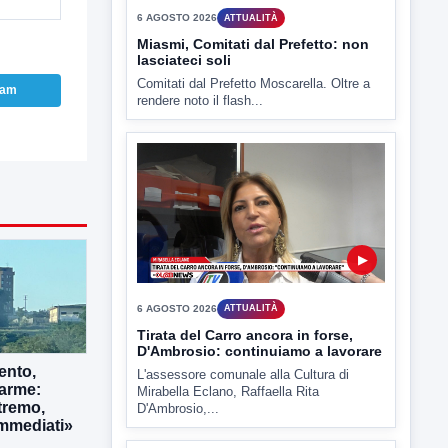
ram
▶
6 AGOSTO 2026
ATTUALITÀ
Miasmi, Comitati dal Prefetto: non
lasciateci soli
Comitati dal Prefetto Moscarella. Oltre a
rendere noto il flash...
ento,
larme:
tremo,
▶
immediati»