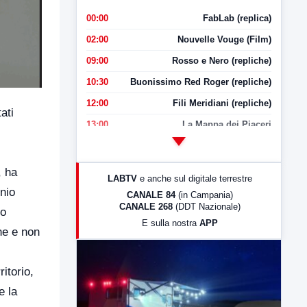
00:00
FabLab (replica)
02:00
Nouvelle Vouge (Film)
09:00
Rosso e Nero (repliche)
10:30
Buonissimo Red Roger (repliche)
12:00
Fili Meridiani (repliche)
ati
13:00
La Mappa dei Piaceri
14:00
LabNews
17:00
LabNews (replica)
, ha
LABTV
e anche sul digitale terrestre
18:30
Di Faccia e di Profilo (repliche)
nnio
CANALE 84
(in Campania)
CANALE 268
(DDT Nazionale)
19:30
LabNews (Diretta)
lo
E sulla nostra
APP
21:00
Free Sport
ne e non
23:00
LabNews (replica)
itorio,
e la