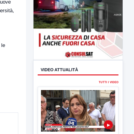
nuove
ersità,
 le
VIDEO ATTUALITÀ
TUTTI I VIDEO