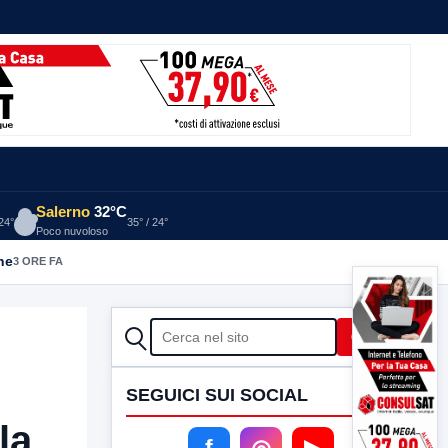
Salerno
32°C
 24°
35° / 24°
Poco nuvoloso
he
3 ORE FA
CERCA
Cerca
SEGUICI SUI SOCIAL
la
f
◎
▶