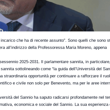
so incarico che ha di recente assunto”. Sono quelli che sono st
atera all’indirizzo della Professoressa Maria Moreno, appena
l sessennio 2025-2031. Il parlamentare sannita, in particolare
à sannita sottolineando come “la guida dell’Università del Sa
straordinaria opportunità per continuare a rafforzare il ruo
entifico e civile non solo per Benevento, ma per le aree inter
versità del Sannio ha saputo radicarsi profondamente nel terr
rmativa, economica e sociale del Sannio. La sua esperienza 