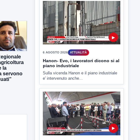
6 AGOSTO 2026
ATTUALITÀ
Tirata del Carro ancora in forse,
D'Ambrosio: continuiamo a lavorare
L'assessore comunale alla Cultura di
Mirabella Eclano, Raffaella Rita
D'Ambrosio,...
Regionale
gricoltura
 la
ra servono
uati”
▶
6 AGOSTO 2026
ATTUALITÀ
Hanon- Evo, i lavoratori dicono si al
piano industriale
Sulla vicenda Hanon e il piano industriale
e' intervenuto anche...