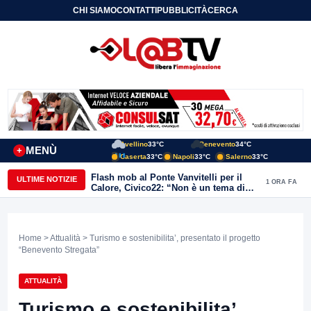
CHI SIAMO
CONTATTI
PUBBLICITÀ
CERCA
Avellino
33°C
Benevento
34°C
MENÙ
+
Caserta
33°C
Napoli
33°C
Salerno
33°C
Flash mob al Ponte Vanvitelli per il
ULTIME NOTIZIE
1 ORA FA
Calore, Civico22: “Non è un tema di
quartiere, riguarda tutta Benevento”
Home
>
Attualità
> Turismo e sostenibilita’, presentato il progetto
“Benevento Stregata”
ATTUALITÀ
Turismo e sostenibilita’,