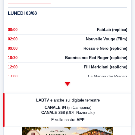
LUNEDI 03/08
00:00
FabLab (replica)
02:00
Nouvelle Vouge (Film)
09:00
Rosso e Nero (repliche)
10:30
Buonissimo Red Roger (repliche)
12:00
Fili Meridiani (repliche)
13:00
La Mappa dei Piaceri
14:00
LabNews
17:00
LabNews (replica)
LABTV
e anche sul digitale terrestre
18:30
Di Faccia e di Profilo (repliche)
CANALE 84
(in Campania)
CANALE 268
(DDT Nazionale)
19:30
LabNews (Diretta)
E sulla nostra
APP
21:00
Free Sport
23:00
LabNews (replica)