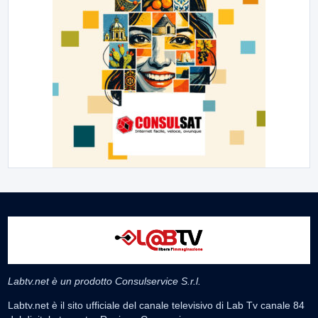
Labtv.net è un prodotto Consulservice S.r.l.
Labtv.net è il sito ufficiale del canale televisivo di Lab Tv canale 84