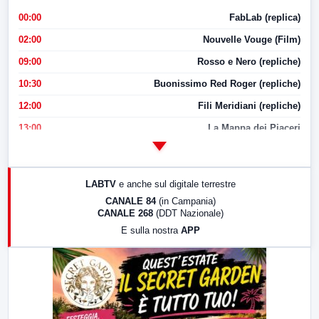
00:00
FabLab (replica)
02:00
Nouvelle Vouge (Film)
09:00
Rosso e Nero (repliche)
10:30
Buonissimo Red Roger (repliche)
12:00
Fili Meridiani (repliche)
13:00
La Mappa dei Piaceri
14:00
LabNews
17:00
LabNews (replica)
LABTV
e anche sul digitale terrestre
18:30
Di Faccia e di Profilo (repliche)
CANALE 84
(in Campania)
CANALE 268
(DDT Nazionale)
19:30
LabNews (Diretta)
E sulla nostra
APP
21:00
Free Sport
23:00
LabNews (replica)