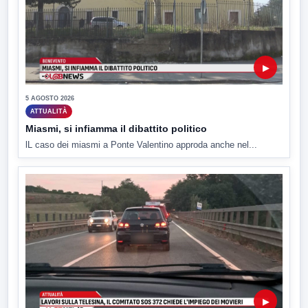
▶
5 AGOSTO 2026
ATTUALITÀ
Miasmi, si infiamma il dibattito politico
lL caso dei miasmi a Ponte Valentino approda anche nel...
▶