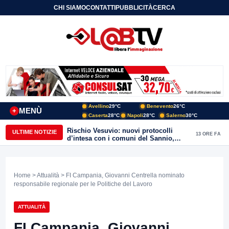
CHI SIAMO
CONTATTI
PUBBLICITÀ
CERCA
Avellino
29°C
Benevento
26°C
MENÙ
+
Caserta
28°C
Napoli
28°C
Salerno
30°C
Rischio Vesuvio: nuovi protocolli
ULTIME NOTIZIE
13 ORE FA
d’intesa con i comuni del Sannio,
firmato il protocollo con Arpaise
Home
>
Attualità
> FI Campania, Giovanni Centrella nominato
responsabile regionale per le Politiche del Lavoro
ATTUALITÀ
FI Campania, Giovanni