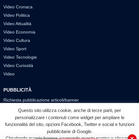
Video Cronaca
Video Politica
Video Attualità
Video Economia
Video Cultura
Video Sport
Video Tecnologie
Video Curiosità
Video
PUBBLICITÀ
Richiesta pubblicazione articoli/banner
Questo sito utilizza cookie, anche di terze parti, per
SEGUICI SUI SOCIAL
personalizzare i contenuti come widget per ampliare le
f
◎
▶
funzionalità del sito, opzioni Facebook, Twitter e social e funzioni
pubblicitarie di Google.
Facebook
Instagram
YouTube
×
Chiudendo questo banner, scorrendo questa pagina o cliccando