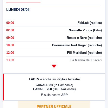
LUNEDI 03/08
00:00
FabLab (replica)
02:00
Nouvelle Vouge (Film)
09:00
Rosso e Nero (repliche)
10:30
Buonissimo Red Roger (repliche)
12:00
Fili Meridiani (repliche)
13:00
La Mappa dei Piaceri
14:00
LabNews
17:00
LabNews (replica)
LABTV
e anche sul digitale terrestre
18:30
Di Faccia e di Profilo (repliche)
CANALE 84
(in Campania)
CANALE 268
(DDT Nazionale)
19:30
LabNews (Diretta)
E sulla nostra
APP
21:00
Free Sport
23:00
LabNews (replica)