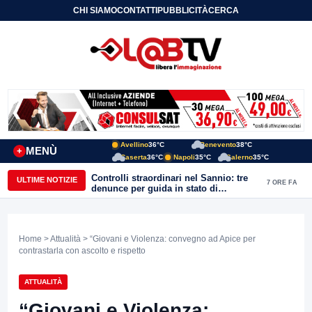
CHI SIAMO
CONTATTI
PUBBLICITÀ
CERCA
Avellino
36°C
Benevento
38°C
MENÙ
+
Caserta
36°C
Napoli
35°C
Salerno
35°C
Controlli straordinari nel Sannio: tre
ULTIME NOTIZIE
7 ORE FA
denunce per guida in stato di
ebbrezza, un arresto e 1.500 kg di
conserve sequestrate
Home
>
Attualità
> “Giovani e Violenza: convegno ad Apice per
contrastarla con ascolto e rispetto
ATTUALITÀ
“Giovani e Violenza: