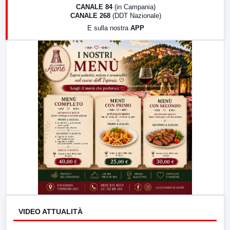
18:30
Di Faccia e di Profilo (repliche)
CANALE 84
(in Campania)
CANALE 268
(DDT Nazionale)
19:30
LabNews (Diretta)
E sulla nostra
APP
21:00
Free Sport
23:00
LabNews (replica)
VIDEO ATTUALITÀ