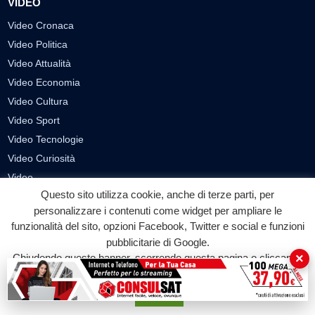
VIDEO
Video Cronaca
Video Politica
Video Attualità
Video Economia
Video Cultura
Video Sport
Video Tecnologie
Video Curiosità
Video
Questo sito utilizza cookie, anche di terze parti, per
personalizzare i contenuti come widget per ampliare le
PUBBLICITÀ
funzionalità del sito, opzioni Facebook, Twitter e social e funzioni
Richiesta pubblicazione articoli/banner
pubblicitarie di Google.
×
Chiudendo questo banner, scorrendo questa pagina o cliccando
SEGUICI SUI SOCIAL
su qualunque suo elemento acconsenti all'uso dei cookie.
f
◎
▶
Accetta