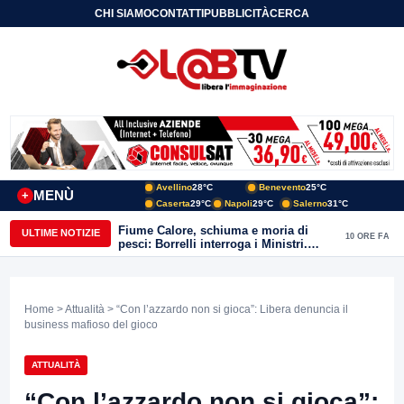
CHI SIAMO
CONTATTI
PUBBLICITÀ
CERCA
Avellino
28°C
Benevento
25°C
MENÙ
+
Caserta
29°C
Napoli
29°C
Salerno
31°C
Fiume Calore, schiuma e moria di
ULTIME NOTIZIE
10 ORE FA
pesci: Borrelli interroga i Ministri.
“Benevento paga l’assenza del
depuratore
Home
>
Attualità
> “Con l’azzardo non si gioca”: Libera denuncia il
business mafioso del gioco
ATTUALITÀ
“Con l’azzardo non si gioca”: