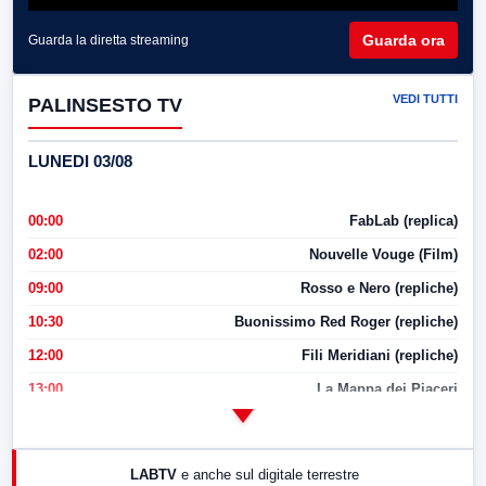
Guarda ora
Guarda la diretta streaming
VEDI TUTTI
PALINSESTO TV
LUNEDI 03/08
00:00
FabLab (replica)
02:00
Nouvelle Vouge (Film)
09:00
Rosso e Nero (repliche)
10:30
Buonissimo Red Roger (repliche)
12:00
Fili Meridiani (repliche)
13:00
La Mappa dei Piaceri
14:00
LabNews
17:00
LabNews (replica)
LABTV
e anche sul digitale terrestre