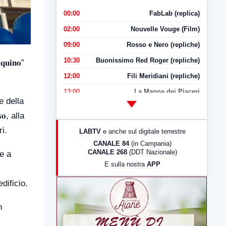
00:00
FabLab (replica)
02:00
Nouvelle Vouge (Film)
09:00
Rosso e Nero (repliche)
10:30
Buonissimo Red Roger (repliche)
𝐮𝐢𝐧𝐨”
12:00
Fili Meridiani (repliche)
13:00
La Mappa dei Piaceri
e della
14:00
LabNews
𝐨, alla
17:00
LabNews (replica)
i.
LABTV
e anche sul digitale terrestre
18:30
Di Faccia e di Profilo (repliche)
CANALE 84
(in Campania)
CANALE 268
(DDT Nazionale)
re a
19:30
LabNews (Diretta)
E sulla nostra
APP
21:00
Free Sport
dificio.
23:00
LabNews (replica)
n