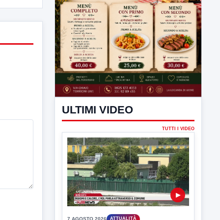
ULTIMI VIDEO
TUTTI I VIDEO
▶
7 AGOSTO 2026
ATTUALITÀ
Miasmi e Calore, l'ASL parla
attraverso il Comune
Nessuna nuova moria di pesci e nessuna
criticità igienico-sanitaria nel...