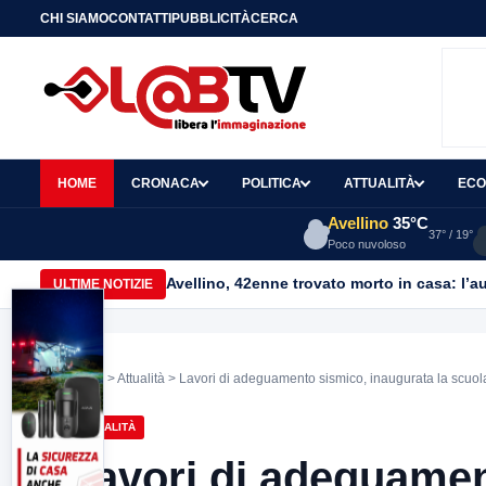
CHI SIAMO
CONTATTI
PUBBLICITÀ
CERCA
HOME
CRONACA
POLITICA
ATTUALITÀ
ECO
Avellino
35°C
37° / 19°
Poco nuvoloso
Avellino, 42enne trovato morto in casa: l’au
ULTIME NOTIZIE
Home
>
Attualità
> Lavori di adeguamento sismico, inaugurata la scuol
ATTUALITÀ
Lavori di adeguamen