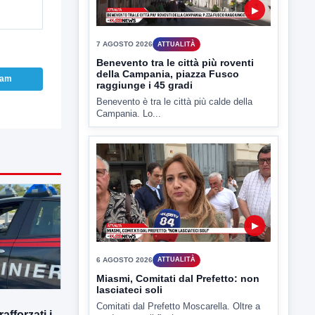
ram
▶
6 AGOSTO 2026
ATTUALITÀ
Miasmi, Comitati dal Prefetto: non
lasciateci soli
Comitati dal Prefetto Moscarella. Oltre a
rendere noto il flash...
▶
afforzati i