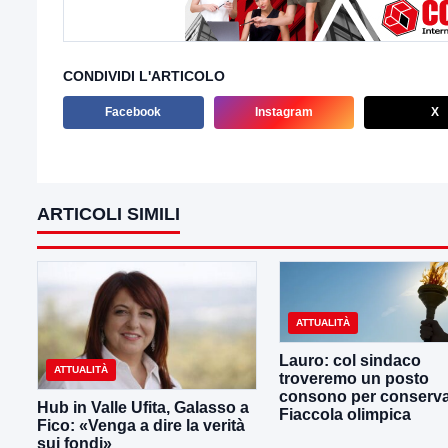
CONDIVIDI L'ARTICOLO
Facebook
Instagram
X
ARTICOLI SIMILI
ATTUALITÀ
Lauro: col sindaco
ATTUALITÀ
troveremo un posto
consono per conserva
Hub in Valle Ufita, Galasso a
Fiaccola olimpica
Fico: «Venga a dire la verità
sui fondi»