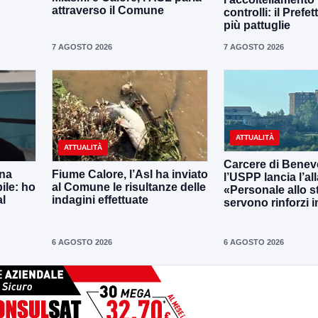
attraverso il Comune
controlli: il Prefe
più pattuglie
7 AGOSTO 2026
7 AGOSTO 2026
ATTUALITÀ
ATTUALITÀ
Carcere di Benev
una
Fiume Calore, l’Asl ha inviato
l’USPP lancia l’al
ile: ho
al Comune le risultanze delle
«Personale allo s
al
indagini effettuate
servono rinforzi 
6 AGOSTO 2026
6 AGOSTO 2026