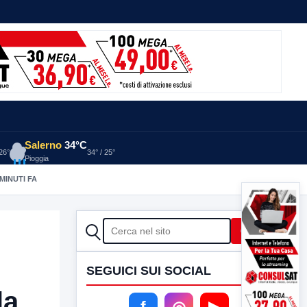
Salerno
34°C
 26°
34° / 25°
Pioggia
 MINUTI FA
CERCA
Cerca
SEGUICI SUI SOCIAL
la
f
◎
▶