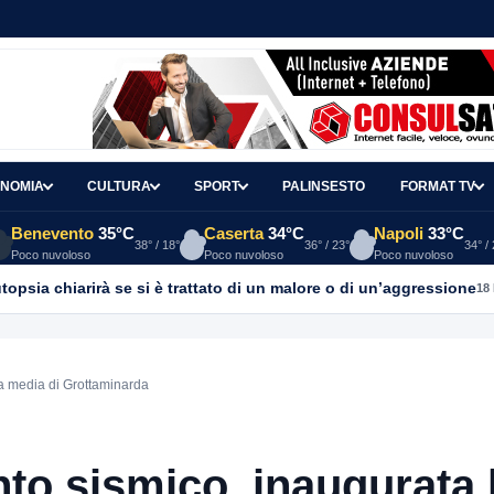
NOMIA
CULTURA
SPORT
PALINSESTO
FORMAT TV
Benevento
35°C
Caserta
34°C
Napoli
33°C
38° / 18°
36° / 23°
34° /
Poco nuvoloso
Poco nuvoloso
Poco nuvoloso
topsia chiarirà se si è trattato di un malore o di un’aggressione
18
a media di Grottaminarda
to sismico, inaugurata 