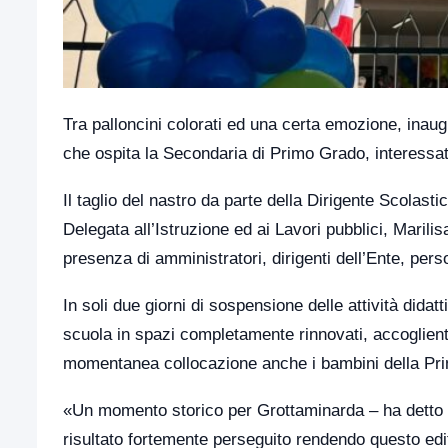
Tra palloncini colorati ed una certa emozione, inaugurata l’ala dell
che ospita la Secondaria di Primo Grado, interessa
Il taglio del nastro da parte della Dirigente Scolas
Delegata all’Istruzione ed ai Lavori pubblici, Marilisa Grill
presenza di amministratori, dirigenti dell’Ente, pers
In soli due giorni di sospensione delle attività didatt
scuola in spazi completamente rinnovati, accoglienti 
momentanea collocazione anche i bambini della Primar
«Un momento storico per Grottaminarda – ha detto il primo
risultato fortemente perseguito rendendo questo edi