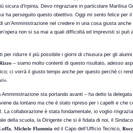
ù sicura d’Irpinia. Devo ringraziare in particolare Marilisa Gri
 ha perseguito questo obiettivo. Oggi mi sento felice per il 
tà di un’Amministrazione nel credere in una cosa giusta anche
’opera non si sa mai a quali difficoltà ed imprevisti si può 
per ridurre il più possibile i giorni di chiusura per gli alunni
𝐭𝐭𝐚 𝐑𝐢𝐳𝐳𝐨 – siamo molto contenti di questo risultato, adesso a
stico; ci vorrà il giusto tempo anche per questo perchè ci re
vi».
 Amministrazione sta portando avanti – ha detto la delegata
te che viene da lontano ma che è stato ripreso per i capelli e che
La collaborazione è stata fondamentale, io voglio ringrazia
ale della scuola, la Dirigente che si è fidata di noi, il Sindaco
𝐟𝐟𝐚, 𝐌𝐢𝐜𝐡𝐞𝐥𝐞 𝐅𝐥𝐚𝐦𝐦𝐢𝐚 ed il Capo dell’Ufficio Tecnico, 𝐑𝐨𝐜𝐜