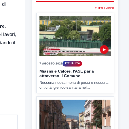
 di
7 AGOSTO 2026
ATTUALITÀ
Miasmi e Calore, l'ASL parla
attraverso il Comune
Nessuna nuova moria di pesci e nessuna
𝐨,
criticità igienico-sanitaria nel...
i lavori,
ando il
▶
7 AGOSTO 2026
ATTUALITÀ
Benevento tra le città più roventi
della Campania, piazza Fusco
raggiunge i 45 gradi
Benevento è tra le città più calde della
Campania. Lo...