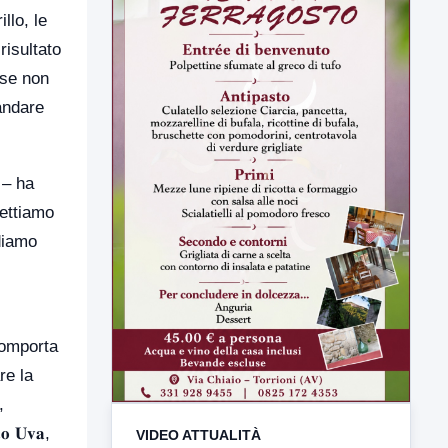
llo, le
risultato
 se non
andare
 – ha
spettiamo
VIDEO ATTUALITÀ
ndiamo
TUTTI I VIDEO
 comporta
re la
,
▶
 𝐔𝐯𝐚,