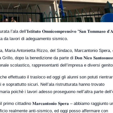
’𝐈𝐬𝐭𝐢𝐭𝐮𝐭𝐨 𝐎𝐦𝐧𝐢𝐜𝐨𝐦𝐩𝐫𝐞𝐧𝐬𝐢𝐯𝐨 “𝐒𝐚𝐧 𝐓𝐨𝐦𝐦𝐚𝐬𝐨 𝐝’𝐀𝐪
ta da lavori di adeguamento sismico.
tica, Maria Antonietta Rizzo, del Sindaco, Marcantonio Spera, 
o, dopo la benedizione da parte di 𝐃𝐨𝐧 𝐍𝐢𝐜𝐨 𝐒𝐚𝐧𝐭𝐨𝐬𝐮𝐨𝐬𝐬
onale scolastico, rappresentanti dell’impresa e diversi genitor
iche effettuato il trasloco ed oggi gli alunni son potuti rientra
e soprattutto sicuri. Nell’ala ristrutturata hanno trovato
ia poichè i lavori adesso proseguono nell’altra parte dell’e
 cittadino 𝐌𝐚𝐫𝐜𝐚𝐧𝐭𝐨𝐧𝐢𝐨 𝐒𝐩𝐞𝐫𝐚 – abbiamo raggiunto u
ficio realmente anti-sismico, ed oggi posso affermare con