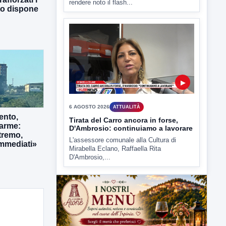
6 AGOSTO 2026
ATTUALITÀ
tto dispone
Tirata del Carro ancora in forse,
D'Ambrosio: continuiamo a lavorare
L'assessore comunale alla Cultura di
Mirabella Eclano, Raffaella Rita
D'Ambrosio,...
ento,
larme:
tremo,
immediati»