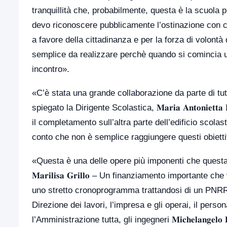
tranquillità che, probabilmente, questa è la scuola pi
devo riconoscere pubblicamente l’ostinazione con cui
a favore della cittadinanza e per la forza di volon
semplice da realizzare perchè quando si comincia un
incontro».
«C’è stata una grande collaborazione da parte di tutti 
spiegato la Dirigente Scolastica, 𝐌𝐚𝐫𝐢𝐚 𝐀𝐧𝐭𝐨𝐧𝐢𝐞
il completamento sull’altra parte dell’edificio scola
conto che non è semplice raggiungere questi obietti
«Questa è una delle opere più imponenti che questa
𝐌𝐚𝐫𝐢𝐥𝐢𝐬𝐚 𝐆𝐫𝐢𝐥𝐥𝐨 – Un finanziamento importan
uno stretto cronoprogramma trattandosi di un PNRR. 
Direzione dei lavori, l’impresa e gli operai, il person
l’Amministrazione tutta, gli ingegneri 𝐌𝐢𝐜𝐡𝐞𝐥𝐚𝐧𝐠𝐞𝐥𝐨 𝐋𝐨