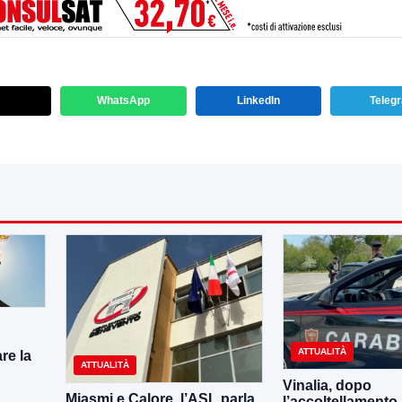
WhatsApp
LinkedIn
Teleg
ATTUALITÀ
re la
ATTUALITÀ
Vinalia, dopo
Miasmi e Calore, l’ASL parla
l’accoltellamento r