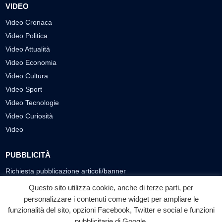
VIDEO
Video Cronaca
Video Politica
Video Attualità
Video Economia
Video Cultura
Video Sport
Video Tecnologie
Video Curiosità
Video
PUBBLICITÀ
Richiesta pubblicazione articoli/banner
Questo sito utilizza cookie, anche di terze parti, per
SEGUICI SUI SOCIAL
personalizzare i contenuti come widget per ampliare le
funzionalità del sito, opzioni Facebook, Twitter e social e funzioni
f
◎
▶
pubblicitarie di Google.