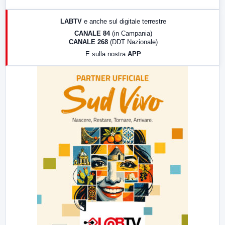
17:00
LabNews (replica)
LABTV
e anche sul digitale terrestre
18:30
Di Faccia e di Profilo (repliche)
CANALE 84
(in Campania)
CANALE 268
(DDT Nazionale)
19:30
LabNews (Diretta)
E sulla nostra
APP
21:00
Free Sport
23:00
LabNews (replica)