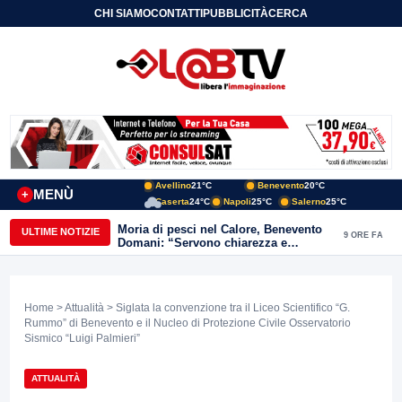
CHI SIAMO
CONTATTI
PUBBLICITÀ
CERCA
Avellino
21°C
Benevento
20°C
MENÙ
+
Caserta
24°C
Napoli
25°C
Salerno
25°C
Moria di pesci nel Calore, Benevento
ULTIME NOTIZIE
9 ORE FA
Domani: “Servono chiarezza e
approfondimenti sulla gestione
ambientale”
Home
>
Attualità
> Siglata la convenzione tra il Liceo Scientifico “G.
Rummo” di Benevento e il Nucleo di Protezione Civile Osservatorio
Sismico “Luigi Palmieri”
ATTUALITÀ