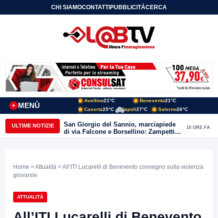
CHI SIAMO
CONTATTI
PUBBLICITÀ
CERCA
Avellino
21°C
Benevento
21°C
MENÙ
+
Caserta
25°C
Napoli
27°C
Salerno
26°C
San Giorgio del Sannio, marciapiede
ULTIME NOTIZIE
10 ORE FA
di via Falcone e Borsellino: Zampetti e
Lombardi replicano alle polemiche
Home
>
Attualità
> All’ITI Lucarelli di Benevento convegno sulla violenza
giovanile
ATTUALITÀ
All’ITI Lucarelli di Benevento