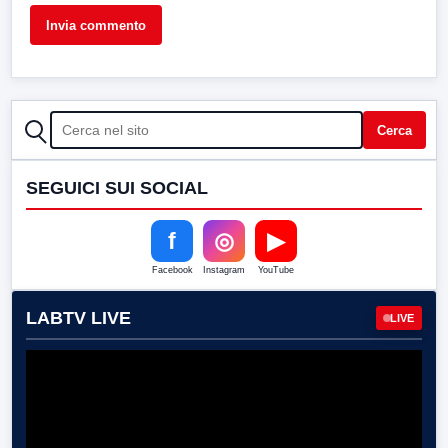
CERCA
Cerca
SEGUICI SUI SOCIAL
f
◎
▶
Facebook
Instagram
YouTube
LABTV LIVE
LIVE