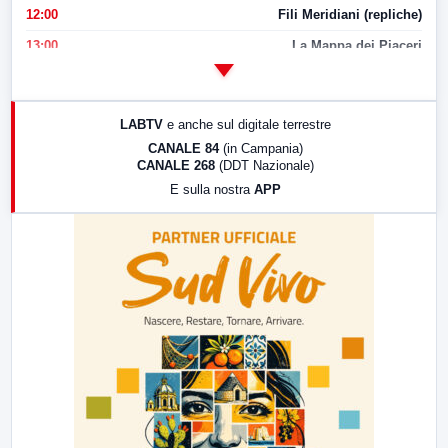
12:00
Fili Meridiani (repliche)
13:00
La Mappa dei Piaceri
14:00
LabNews
17:00
LabNews (replica)
LABTV
e anche sul digitale terrestre
18:30
Di Faccia e di Profilo (repliche)
CANALE 84
(in Campania)
CANALE 268
(DDT Nazionale)
19:30
LabNews (Diretta)
E sulla nostra
APP
21:00
Free Sport
23:00
LabNews (replica)