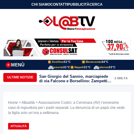
CHI SIAMO
CONTATTI
PUBBLICITÀ
CERCA
Avellino
31°C
Benevento
34°C
MENÙ
+
Caserta
31°C
Napoli
31°C
Salerno
33°C
San Giorgio del Sannio, marciapiede
ULTIME NOTIZIE
2 ORE FA
di via Falcone e Borsellino: Zampetti e
Lombardi replicano alle polemiche
Home
>
Attualità
> Associazione Codici: a Cervinara (AV) l’ennesimo
caso di ingiustizia per i padri separati. La denuncia di un papà che vede
la figlia solo un’ora a settimana
ATTUALITÀ