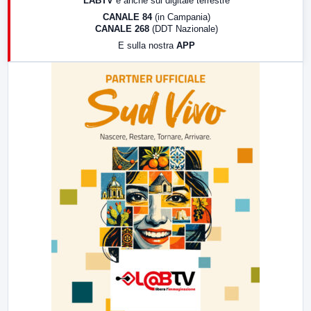
LABTV
e anche sul digitale terrestre
18:30
Di Faccia e di Profilo (repliche)
CANALE 84
(in Campania)
CANALE 268
(DDT Nazionale)
19:30
LabNews (Diretta)
E sulla nostra
APP
21:00
Free Sport
23:00
LabNews (replica)