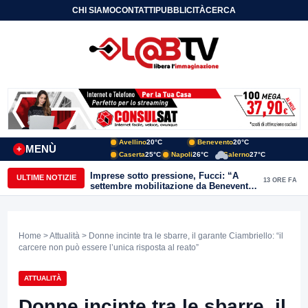
CHI SIAMO
CONTATTI
PUBBLICITÀ
CERCA
Avellino
20°C
Benevento
20°C
MENÙ
+
Caserta
25°C
Napoli
26°C
Salerno
27°C
Imprese sotto pressione, Fucci: “A
ULTIME NOTIZIE
13 ORE FA
settembre mobilitazione da Benevento
e Avellino”
Home
>
Attualità
> Donne incinte tra le sbarre, il garante Ciambriello: “il
carcere non può essere l’unica risposta al reato”
ATTUALITÀ
Donne incinte tra le sbarre, il