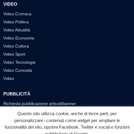
VIDEO
Video Cronaca
Video Politica
Video Attualità
Video Economia
Video Cultura
Video Sport
Video Tecnologie
Video Curiosità
Video
PUBBLICITÀ
Richiesta pubblicazione articoli/banner
Questo sito utilizza cookie, anche di terze parti, per
SEGUICI SUI SOCIAL
personalizzare i contenuti come widget per ampliare le
f
◎
▶
funzionalità del sito, opzioni Facebook, Twitter e social e funzioni
pubblicitarie di Google.