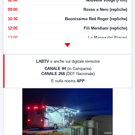
02:00
Nouvelle Vouge (Film)
09:00
Rosso e Nero (repliche)
10:30
Buonissimo Red Roger (repliche)
12:00
Fili Meridiani (repliche)
13:00
La Mappa dei Piaceri
14:00
LabNews
17:00
LabNews (replica)
LABTV
e anche sul digitale terrestre
18:30
Di Faccia e di Profilo (repliche)
CANALE 84
(in Campania)
CANALE 268
(DDT Nazionale)
19:30
LabNews (Diretta)
E sulla nostra
APP
21:00
Free Sport
23:00
LabNews (replica)