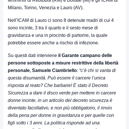
femminili di Rebibbia (RM) e Bollate (MI) e gli ICAM di
Milano, Torino, Venezia e Lauro (AV).
Nell’ICAM di Lauro ci sono 8 detenute madri di cui 4
sono incinte, 3 tra il quarto e il sesto mese di
gravidanza e una in procinto di partorire, la quale
potrebbe essere anche a rischio di infezione.
Su questi dati interviene
il Garante campano delle
persone sottoposte a misure restrittive della libertà
personale,
Samuele Ciambriello
: “c’è chi si vanta di
questa disumanità. Può essere il carcere l’unica
risposta al reato? Che barbarie! È stato il Decreto
Sicurezza a dare il disco verde per mettere in carcere
donne incinte, in un articolo del decreto sicurezza è
diventato facoltativo, e non più obbligatorio, il rinvio
della pena per donne in gravidanza e per quelle con
figli sotto i 3 anni. La politica risponde ad una