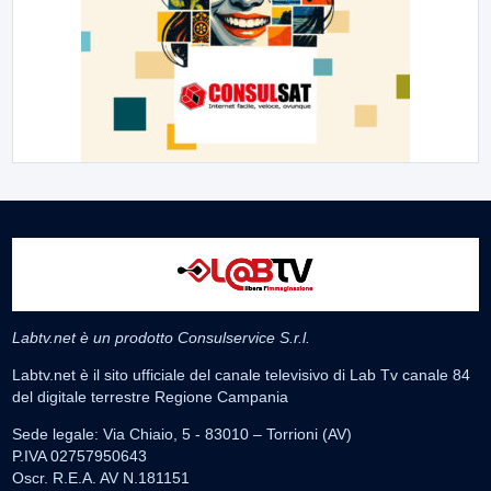
Labtv.net è un prodotto Consulservice S.r.l.
Labtv.net è il sito ufficiale del canale televisivo di Lab Tv canale 84
del digitale terrestre Regione Campania
Sede legale: Via Chiaio, 5 - 83010 – Torrioni (AV)
P.IVA 02757950643
Oscr. R.E.A. AV N.181151