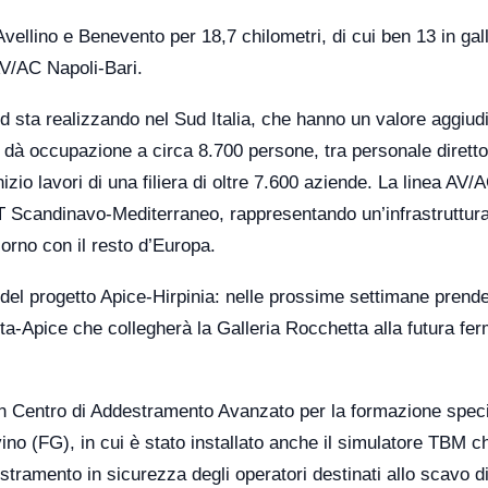
 Avellino e Benevento per 18,7 chilometri, di cui ben 13 in gall
 AV/AC Napoli-Bari.
d sta realizzando nel Sud Italia, che hanno un valore aggiud
ne dà occupazione a circa 8.700 persone, tra personale diretto
izio lavori di una filiera di oltre 7.600 aziende. La linea AV/
-T Scandinavo-Mediterraneo, rappresentando un’infrastruttur
iorno con il resto d’Europa.
del progetto Apice-Hirpinia: nelle prossime settimane prender
ita-Apice che collegherà la Galleria Rocchetta alla futura fer
un Centro di Addestramento Avanzato per la formazione specia
ino (FG), in cui è stato installato anche il simulatore TBM c
tramento in sicurezza degli operatori destinati allo scavo di