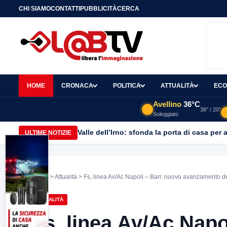
CHI SIAMO
CONTATTI
PUBBLICITÀ
CERCA
HOME
CRONACA
POLITICA
ATTUALITÀ
ECO
Avellino
36°C
38° / 20°
Soleggiato
Valle dell’Irno: sfonda la porta di casa per 
ULTIME NOTIZIE
Home
>
Attualità
> Fs, linea Av/Ac Napoli – Bari: nuovo avanzamento dei 
ATTUALITÀ
Fs, linea Av/Ac Napo