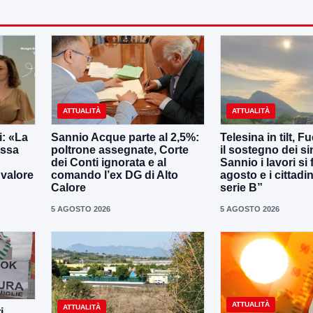
ATTUALITÀ
ATTUALITÀ
: «La
Sannio Acque parte al 2,5%:
Telesina in tilt, F
essa
poltrone assegnate, Corte
il sostegno dei s
dei Conti ignorata e al
Sannio i lavori si
 valore
comando l’ex DG di Alto
agosto e i cittadi
Calore
serie B”
5 AGOSTO 2026
5 AGOSTO 2026
ATTUALITÀ
ATTUALITÀ
i