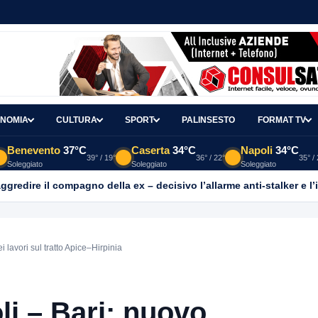
NOMIA
CULTURA
SPORT
PALINSESTO
FORMAT TV
Benevento
37°C
Caserta
34°C
Napoli
34°C
39° / 19°
36° / 22°
35° /
Soleggiato
Soleggiato
Soleggiato
aggredire il compagno della ex – decisivo l’allarme anti-stalker e l’
lavori sul tratto Apice–Hirpinia
li – Bari: nuovo