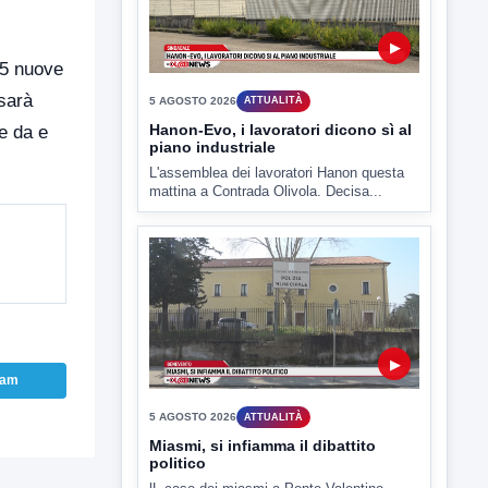
▶
 15 nuove
 sarà
5 AGOSTO 2026
ATTUALITÀ
Hanon-Evo, i lavoratori dicono sì al
re da e
piano industriale
L'assemblea dei lavoratori Hanon questa
mattina a Contrada Olivola. Decisa...
▶
ram
5 AGOSTO 2026
ATTUALITÀ
Miasmi, si infiamma il dibattito
politico