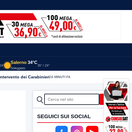
Salerno
34°C
 24°
35° / 24°
Soleggiato
intervento dei Carabinieri
15 MINUTI FA
CERCA
Cerca
SEGUICI SUI SOCIAL
f
◎
▶