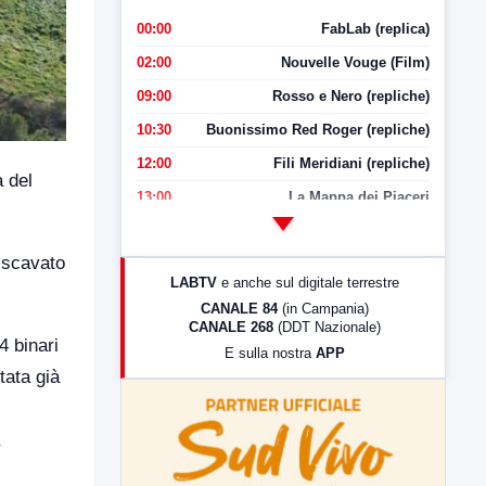
00:00
FabLab (replica)
02:00
Nouvelle Vouge (Film)
09:00
Rosso e Nero (repliche)
10:30
Buonissimo Red Roger (repliche)
12:00
Fili Meridiani (repliche)
a del
13:00
La Mappa dei Piaceri
14:00
LabNews
 scavato
17:00
LabNews (replica)
LABTV
e anche sul digitale terrestre
.
18:30
Di Faccia e di Profilo (repliche)
CANALE 84
(in Campania)
CANALE 268
(DDT Nazionale)
19:30
LabNews (Diretta)
4 binari
E sulla nostra
APP
21:00
Free Sport
tata già
23:00
LabNews (replica)