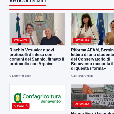
ARTICOLI SIMILI
ATTUALITÀ
ATTUALITÀ
Rischio Vesuvio: nuovi
Riforma AFAM, Bernini
protocolli d’intesa con i
lettera di una student
comuni del Sannio, firmato il
del Conservatorio di
protocollo con Arpaise
Benevento racconta il
di questa riforma»
5 AGOSTO 2026
5 AGOSTO 2026
ATTUALITÀ
ATTUALITÀ
Hanon-Evo, i lavorator