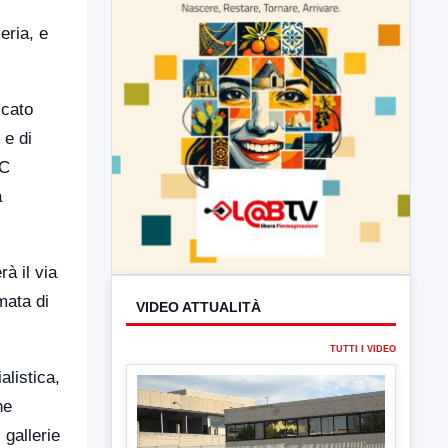
eria, e
icato
 e di
AC
a
à il via
mata di
VIDEO ATTUALITÀ
TUTTI I VIDEO
listica,
he
 gallerie