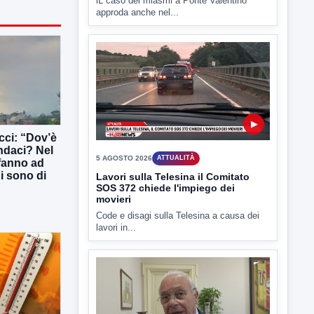
lL caso dei miasmi a Ponte Valentino
approda anche nel...
▶
ucci: “Dov’è
indaci? Nel
5 AGOSTO 2026
ATTUALITÀ
 fanno ad
ni sono di
Lavori sulla Telesina il Comitato
SOS 372 chiede l'impiego dei
movieri
Code e disagi sulla Telesina a causa dei
lavori in...