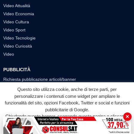
Video Attualità
Video Economia
Video Cultura
Video Sport
Video Tecnologie
Video Curiosità
Video
PUBBLICITÀ
Richiesta pubblicazione articoli/banner
Questo sito utilizza cookie, anche di terze parti, per
SEGUICI SUI SOCIAL
personalizzare i contenuti come widget per ampliare le
funzionalità del sito, opzioni Facebook, Twitter e social e funzioni
f
◎
▶
pubblicitarie di Google.
Facebook
Instagram
YouTube
×
Chiudendo questo banner, scorrendo questa pagina o cliccando
su qualunque suo elemento acconsenti all'uso dei cookie.
© 2026 LABTV - Tutti i diritti riservati
Accetta