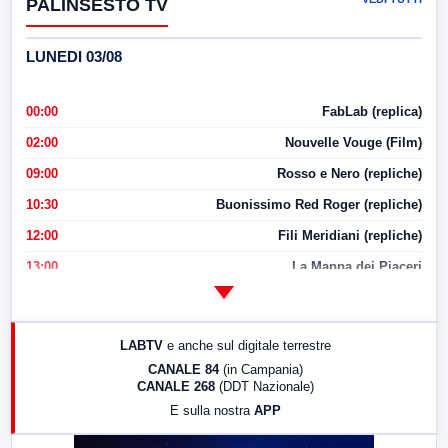
PALINSESTO TV
LUNEDI 03/08
00:00
FabLab (replica)
02:00
Nouvelle Vouge (Film)
09:00
Rosso e Nero (repliche)
10:30
Buonissimo Red Roger (repliche)
12:00
Fili Meridiani (repliche)
13:00
La Mappa dei Piaceri
14:00
LabNews
17:00
LabNews (replica)
LABTV
e anche sul digitale terrestre
18:30
Di Faccia e di Profilo (repliche)
CANALE 84
(in Campania)
CANALE 268
(DDT Nazionale)
19:30
LabNews (Diretta)
E sulla nostra
APP
21:00
Free Sport