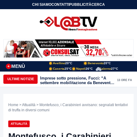
CHI SIAMO
CONTATTI
PUBBLICITÀ
CERCA
Avellino
20°C
Benevento
20°C
MENÙ
+
Caserta
25°C
Napoli
26°C
Salerno
27°C
Imprese sotto pressione, Fucci: “A
ULTIME NOTIZIE
13 ORE FA
settembre mobilitazione da Benevento
e Avellino”
Home
>
Attualità
> Montefusco, i Carabinieri avvisano: segnalati tentativi
di truffa in diversi comuni
ATTUALITÀ
Montefusco, i Carabinieri