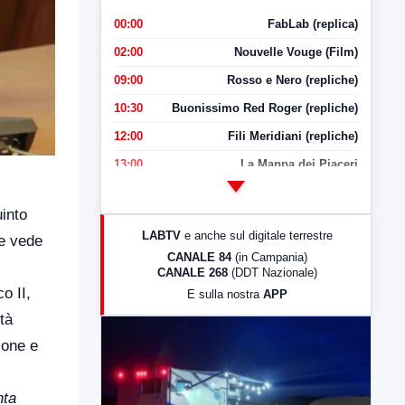
00:00
FabLab (replica)
02:00
Nouvelle Vouge (Film)
09:00
Rosso e Nero (repliche)
10:30
Buonissimo Red Roger (repliche)
12:00
Fili Meridiani (repliche)
13:00
La Mappa dei Piaceri
14:00
LabNews
uinto
17:00
LabNews (replica)
LABTV
e anche sul digitale terrestre
he vede
18:30
Di Faccia e di Profilo (repliche)
CANALE 84
(in Campania)
CANALE 268
(DDT Nazionale)
19:30
LabNews (Diretta)
o II,
E sulla nostra
APP
21:00
Free Sport
tà
23:00
LabNews (replica)
ione e
nta