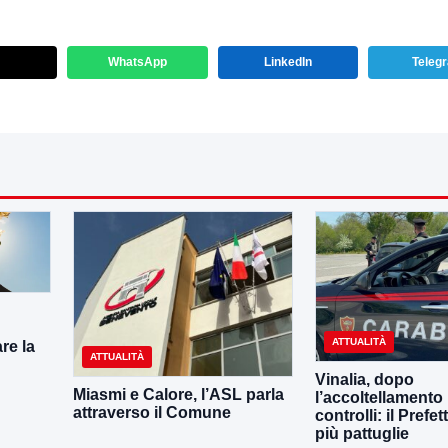
WhatsApp
LinkedIn
Teleg
ATTUALITÀ
re la
ATTUALITÀ
Vinalia, dopo
Miasmi e Calore, l’ASL parla
l’accoltellamento r
attraverso il Comune
controlli: il Prefe
più pattuglie