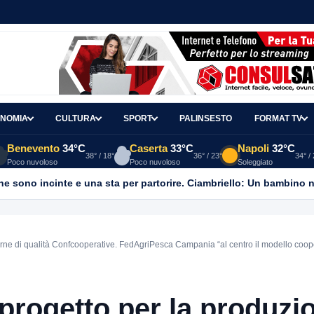
NOMIA
CULTURA
SPORT
PALINSESTO
FORMAT TV
Benevento
34°C
Caserta
33°C
Napoli
32°C
38° / 18°
36° / 23°
34° /
Poco nuvoloso
Poco nuvoloso
Soleggiato
ne sono incinte e una sta per partorire. Ciambriello: Un bambino n
carne di qualità Confcooperative. FedAgriPesca Campania “al centro il modello coop
l progetto per la produzi