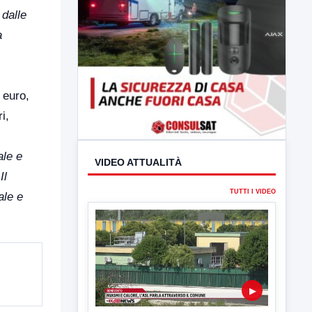
dalle
a
 euro,
i,
ale e
Il
ale e
VIDEO ATTUALITÀ
TUTTI I VIDEO