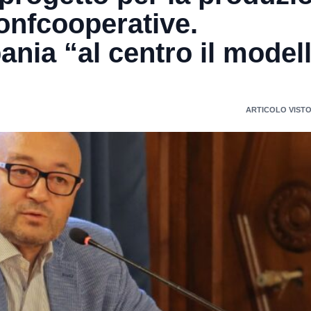
Confcooperative.
ia “al centro il model
ARTICOLO VISTO