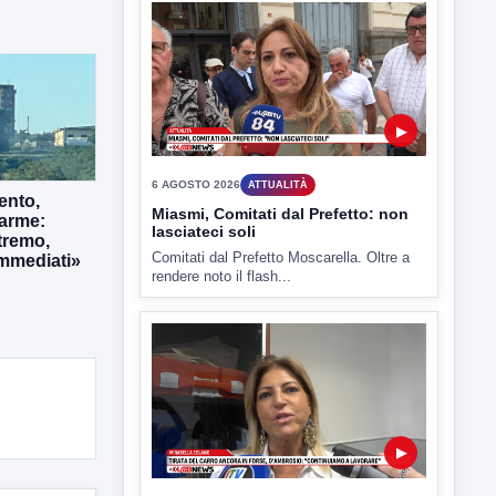
7 AGOSTO 2026
ATTUALITÀ
Benevento tra le città più roventi
della Campania, piazza Fusco
raggiunge i 45 gradi
Benevento è tra le città più calde della
Campania. Lo...
ento,
larme:
tremo,
immediati»
▶
6 AGOSTO 2026
ATTUALITÀ
Miasmi, Comitati dal Prefetto: non
lasciateci soli
Comitati dal Prefetto Moscarella. Oltre a
rendere noto il flash...