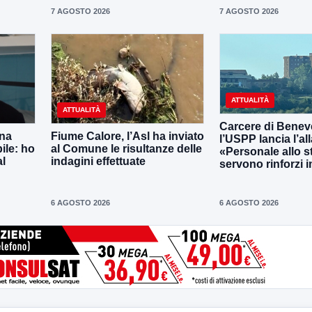
7 AGOSTO 2026
7 AGOSTO 2026
ATTUALITÀ
ATTUALITÀ
Carcere di Benev
una
Fiume Calore, l’Asl ha inviato
l’USPP lancia l’al
ile: ho
al Comune le risultanze delle
«Personale allo s
al
indagini effettuate
servono rinforzi 
6 AGOSTO 2026
6 AGOSTO 2026