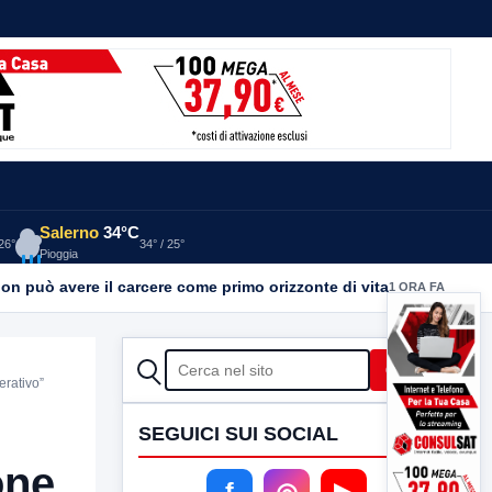
Salerno
34°C
 26°
34° / 25°
Pioggia
on può avere il carcere come primo orizzonte di vita
1 ORA FA
CERCA
Cerca
erativo”
SEGUICI SUI SOCIAL
one
f
◎
▶