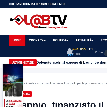
CHI SIAMO
CONTATTI
PUBBLICITÀ
CERCA
HOME
CRONACA
POLITICA
ATTUALITÀ
ECO
Avellino
31°C
37° / 19°
Pioggia
Detenute madri al carcere di Lauro, tre don
ULTIME NOTIZIE
Home
>
Attualità
> Sannio, finanziato il progetto per la produzione di 
ATTUALITÀ
Sannio, finanziato i