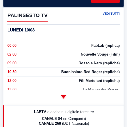
VEDI TUTTI
PALINSESTO TV
LUNEDI 10/08
00:00
FabLab (replica)
02:00
Nouvelle Vouge (Film)
09:00
Rosso e Nero (repliche)
10:30
Buonissimo Red Roger (repliche)
12:00
Fili Meridiani (repliche)
13:00
La Mappa dei Piaceri
14:00
LabNews
17:00
LabNews (replica)
LABTV
e anche sul digitale terrestre
18:30
Di Faccia e di Profilo (repliche)
CANALE 84
(in Campania)
CANALE 268
(DDT Nazionale)
19:30
LabNews (Diretta)