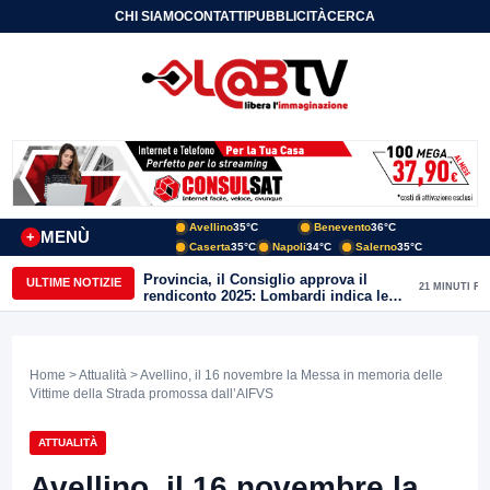
CHI SIAMO
CONTATTI
PUBBLICITÀ
CERCA
Avellino
35°C
Benevento
36°C
MENÙ
+
Caserta
35°C
Napoli
34°C
Salerno
35°C
Provincia, il Consiglio approva il
ULTIME NOTIZIE
21 MINUTI FA
rendiconto 2025: Lombardi indica le
priorità del nuovo mandato
Home
>
Attualità
> Avellino, il 16 novembre la Messa in memoria delle
Vittime della Strada promossa dall’AIFVS
ATTUALITÀ
Avellino, il 16 novembre la