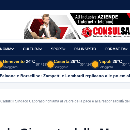
NOMIA
CULTURA
SPORT
PALINSESTO
FORMAT TV
Benevento
24°C
Caserta
26°C
Napoli
28°C
38° / 19°
35° / 24°
33° /
Soleggiato
Soleggiato
Soleggiato
 Falcone e Borsellino: Zampetti e Lombardi replicano alle polemic
Caduti: il Sindaco Caporaso richiama al valore della pace e alla responsabilità de