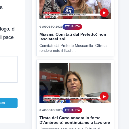
la
logo, di
▶
di pace
6 AGOSTO 2026
ATTUALITÀ
Miasmi, Comitati dal Prefetto: non
lasciateci soli
Comitati dal Prefetto Moscarella. Oltre a
rendere noto il flash...
ram
▶