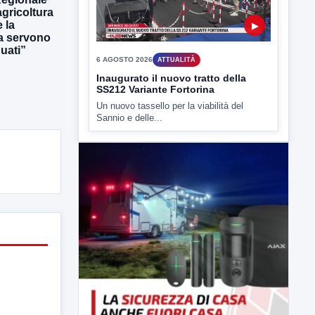
gricoltura
 la
ra servono
uati”
▶
6 AGOSTO 2026
ATTUALITÀ
Inaugurato il nuovo tratto della
SS212 Variante Fortorina
Un nuovo tassello per la viabilità del
Sannio e delle...