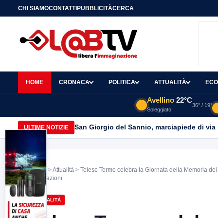
CHI SIAMO
CONTATTI
PUBBLICITÀ
CERCA
HOME
CRONACA
POLITICA
ATTUALITÀ
ECO
Avellino
22°C
36° / 19°
Soleggiato
San Giorgio del Sannio, marciapiede di via
ULTIME NOTIZIE
Home
>
Attualità
> Telese Terme celebra la Giornata della Memoria dei 
generazioni
ATTUALITÀ