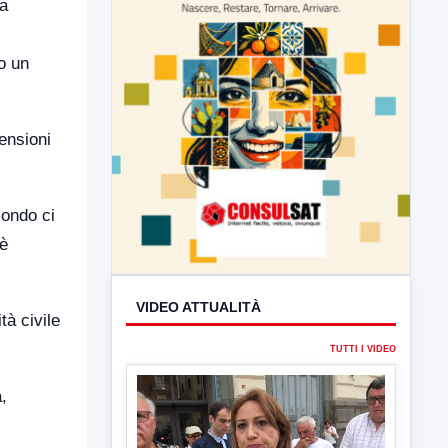
la
o un
ensioni
mondo ci
 è
tà civile
VIDEO ATTUALITÀ
,
TUTTI I VIDEO