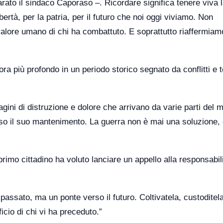
arato il sindaco Caporaso –. Ricordare significa tenere viva 
ibertà, per la patria, per il futuro che noi oggi viviamo. Non
l valore umano di chi ha combattuto. E soprattutto riaffermiam
a più profondo in un periodo storico segnato da conflitti e t
ini di distruzione e dolore che arrivano da varie parti del 
oso il suo mantenimento. La guerra non è mai una soluzione,
primo cittadino ha voluto lanciare un appello alla responsabili
assato, ma un ponte verso il futuro. Coltivatela, custoditela
ficio di chi vi ha preceduto.”