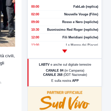
00:00
FabLab (replica)
02:00
Nouvelle Vouge (Film)
09:00
Rosso e Nero (repliche)
10:30
Buonissimo Red Roger (repliche)
12:00
Fili Meridiani (repliche)
13:00
La Mappa dei Piaceri
14:00
LabNews
à civili,
17:00
LabNews (replica)
gli
LABTV
e anche sul digitale terrestre
18:30
Di Faccia e di Profilo (repliche)
CANALE 84
(in Campania)
CANALE 268
(DDT Nazionale)
19:30
LabNews (Diretta)
E sulla nostra
APP
.
21:00
Free Sport
23:00
LabNews (replica)