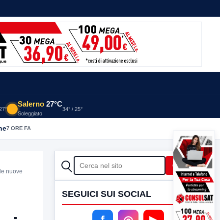
Salerno
27°C
 27°
34° / 25°
Soleggiato
he
7 ORE FA
CERCA
Cerca
lle nuove
SEGUICI SUI SOCIAL
f
◎
▶