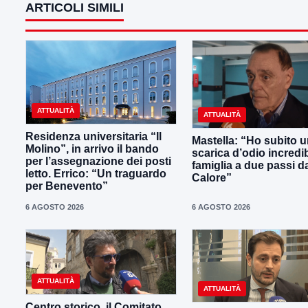
ARTICOLI SIMILI
ATTUALITÀ
ATTUALITÀ
Residenza universitaria “Il
Mastella: “Ho subito 
Molino”, in arrivo il bando
scarica d’odio incredib
per l’assegnazione dei posti
famiglia a due passi d
letto. Errico: “Un traguardo
Calore”
per Benevento”
6 AGOSTO 2026
6 AGOSTO 2026
ATTUALITÀ
ATTUALITÀ
Centro storico, il Comitato