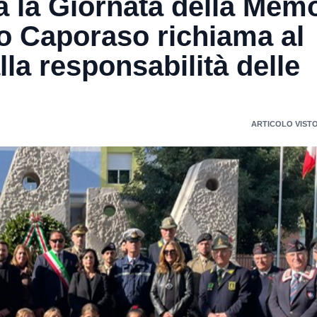
a la Giornata della Mem
co Caporaso richiama al
lla responsabilità delle
ARTICOLO VISTO