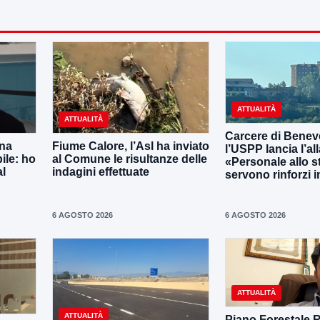
ATTUALITÀ
ATTUALITÀ
Carcere di Benev
una
Fiume Calore, l’Asl ha inviato
l’USPP lancia l’al
ile: ho
al Comune le risultanze delle
«Personale allo s
al
indagini effettuate
servono rinforzi 
6 AGOSTO 2026
6 AGOSTO 2026
ATTUALITÀ
ATTUALITÀ
Piano Forestale 