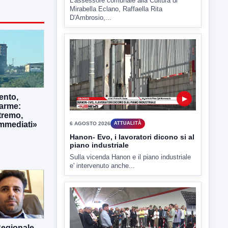
6 AGOSTO 2026
ATTUALITÀ
Tirata del Carro ancora in forse,
D'Ambrosio: continuiamo a lavorare
L'assessore comunale alla Cultura di
Mirabella Eclano, Raffaella Rita
D'Ambrosio,...
ento,
larme:
tremo,
immediati»
▶
6 AGOSTO 2026
ATTUALITÀ
Hanon- Evo, i lavoratori dicono si al
piano industriale
Sulla vicenda Hanon e il piano industriale
e' intervenuto anche...
Regionale