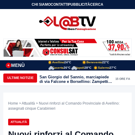
CHI SIAMO
CONTATTI
PUBBLICITÀ
CERCA
Avellino
24°C
Benevento
22°C
MENÙ
+
Caserta
26°C
Napoli
28°C
Salerno
27°C
San Giorgio del Sannio, marciapiede
ULTIME NOTIZIE
15 ORE FA
di via Falcone e Borsellino: Zampetti e
Lombardi replicano alle polemiche
Home
>
Attualità
> Nuovi rinforzi al Comando Provinciale di Avellino:
assegnati cinque Carabinieri
ATTUALITÀ
Nuovi rinforzi al Comando