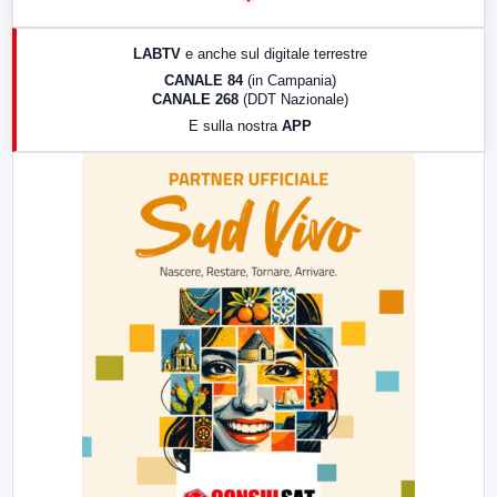
14:00
LabNews
17:00
LabNews (replica)
LABTV
e anche sul digitale terrestre
18:30
Di Faccia e di Profilo (repliche)
CANALE 84
(in Campania)
CANALE 268
(DDT Nazionale)
19:30
LabNews (Diretta)
E sulla nostra
APP
21:00
Free Sport
23:00
LabNews (replica)