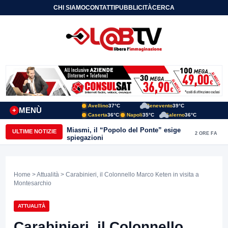
CHI SIAMO
CONTATTI
PUBBLICITÀ
CERCA
Avellino
37°C
Benevento
39°C
MENÙ
+
Caserta
36°C
Napoli
35°C
Salerno
36°C
Miasmi, il “Popolo del Ponte” esige
ULTIME NOTIZIE
2 ORE FA
spiegazioni
Home
>
Attualità
> Carabinieri, il Colonnello Marco Keten in visita a
Montesarchio
ATTUALITÀ
Carabinieri, il Colonnello