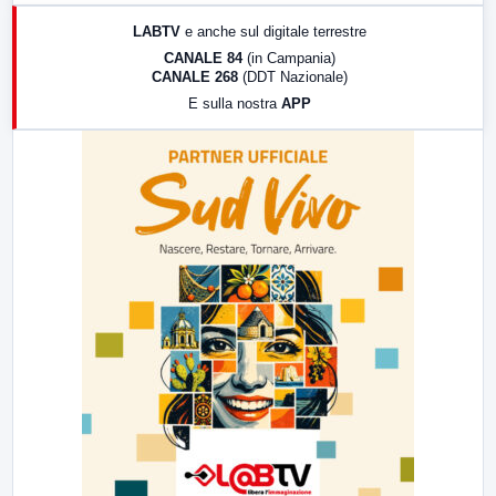
17:00
LabNews (replica)
LABTV
e anche sul digitale terrestre
18:30
Di Faccia e di Profilo (repliche)
CANALE 84
(in Campania)
CANALE 268
(DDT Nazionale)
19:30
LabNews (Diretta)
E sulla nostra
APP
21:00
Free Sport
23:00
LabNews (replica)